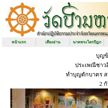
หน้าแรก
เสียงอ่าน
นาคพระไตรปิฎก
บุญข
ประเพณีชาว
ทำบุญตักบาตร ส
2 ก