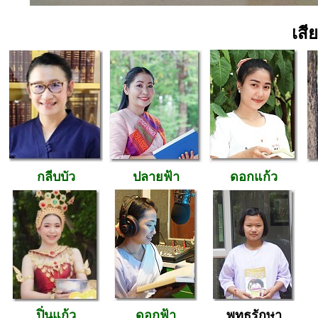
เสี
กลีบบัว
ปลายฟ้า
ดอกแก้ว
ปิ่นแก้ว
ดอกฟ้า
พุทธรักษา