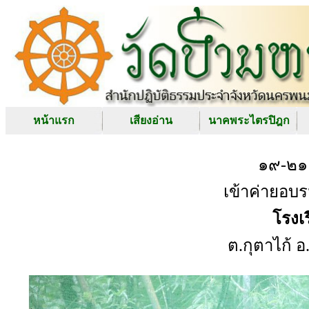
หน้าแรก
เสียงอ่าน
นาคพระไตรปิฎก
๑๙-๒๑
เข้าค่ายอบ
โรงเ
ต.กุตาไก้