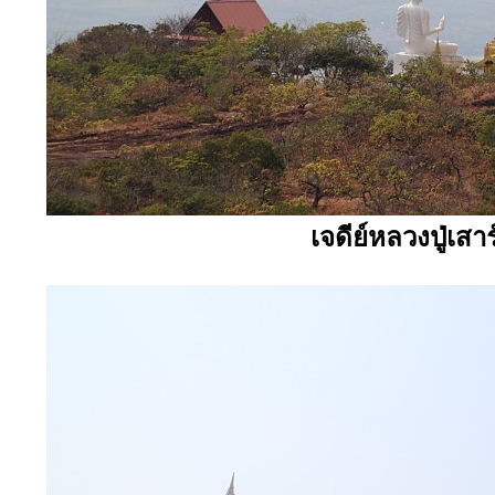
เจดีย์หลวงปู่เสา