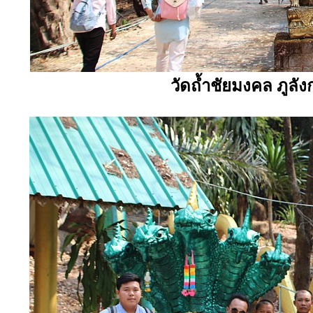
วัดถ้ำชัยมงคล ภูลังก