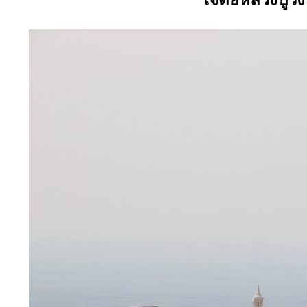
เจดีย์หลวงปู่วั