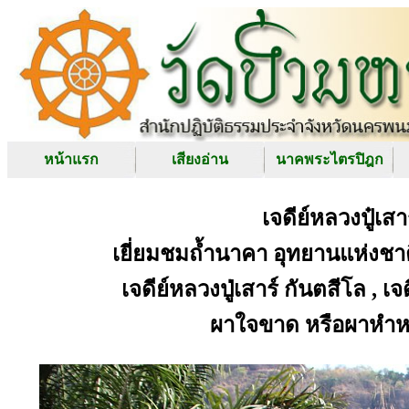
หน้าแรก
เสียงอ่าน
นาคพระไตรปิฎก
เจดีย์หลวงปู๋เส
เยี่ยมชมถ้ำนาคา อุทยานแห่งชาต
เจดีย์หลวงปู่เสาร์ กันตสีโล , เจ
ผาใจขาด หรือผาหำหด 