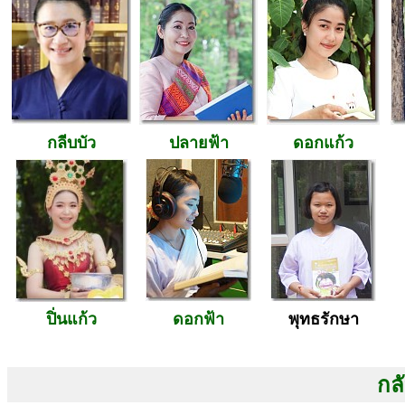
กลีบบัว
ปลายฟ้า
ดอกแก้ว
ปิ่นแก้ว
ดอกฟ้า
พุทธรักษา
กลั