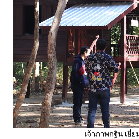
เจ้าภาพกฐิน เยี่ย