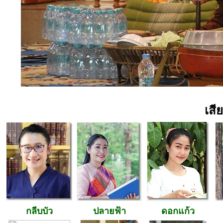
เสี
กลีบบัว
ปลายฟ้า
ดอกแก้ว