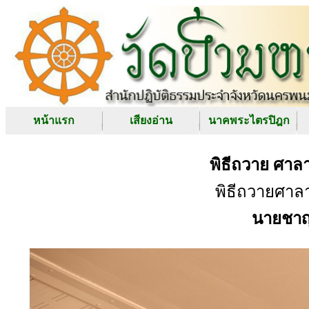
หน้าแรก
เสียงอ่าน
นาคพระไตรปิฎก
พิธีถวาย ศาลา
พิธีถวายศาลา
นายชาญย