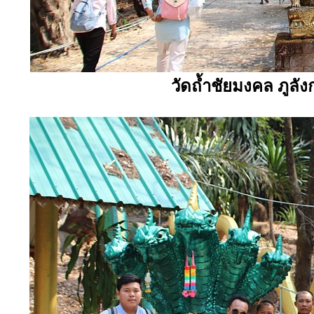
วัดถ้ำชัยมงคล ภูลังก