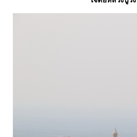
เจดีย์หลวงปู่วั