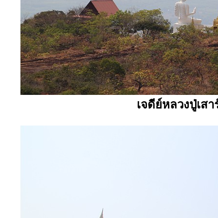
เจดีย์หลวงปู่เสา