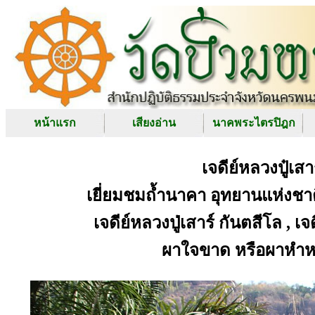
หน้าแรก
เสียงอ่าน
นาคพระไตรปิฎก
เจดีย์หลวงปู๋เส
เยี่ยมชมถ้ำนาคา อุทยานแห่งชาต
เจดีย์หลวงปู่เสาร์ กันตสีโล , เจ
ผาใจขาด หรือผาหำหด 