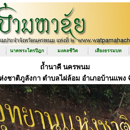
นาคพระไตรปิฎก
มงคลชีวิต
เสียงธรรมบท
ถ้ำนาคี นครพนม
านแห่งชาติภูลังกา ตำบลไผ่ล้อม อำเภอบ้านแพ