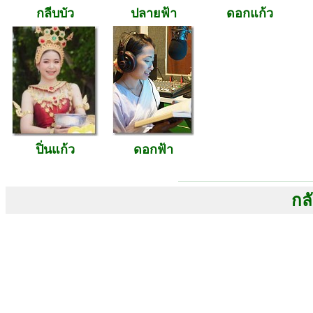
กลีบบัว
ปลายฟ้า
ดอกแก้ว
ปิ่นแก้ว
ดอกฟ้า
กลั