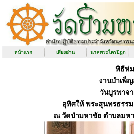
หน้าแรก
เสียงอ่าน
นาคพระไตรปิฎก
พิธีห่ม
งานบำเพ็ญ
วันบูรพาจา
อุทิศให้ พระสุนทรธรรม
ณ วัดป่ามหาชัย ตำบลมห