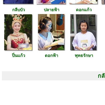
กลีบบัว
ปลายฟ้า
ดอกแก้ว
ปิ่นแก้ว
ดอกฟ้า
พุทธรักษา
กลั