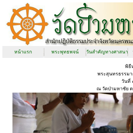
หน้าแรก
พระพุทธพจน์
วันสำคัญทางศาสนา
พิธี
พระสุนทรธรรมาก
วันท
ณ วัดป่ามหาชัย 