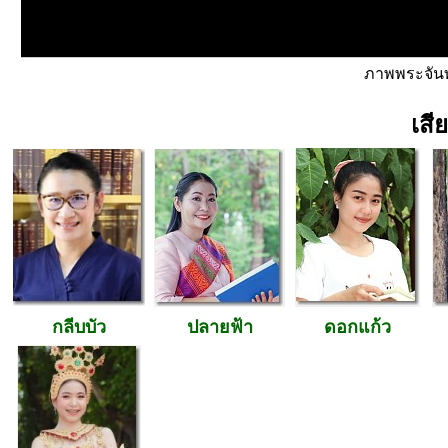
ภาพพระจันท
เสี
กลีบบัว
ปลายฟ้า
ดอกแก้ว