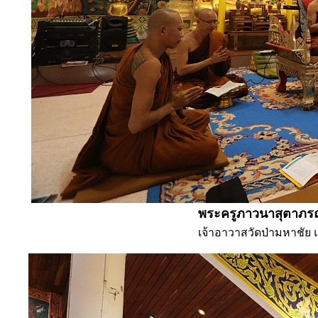
พระครูภาวนาสุตาภรณ์
เจ้าอาวาสวัดป่ามหาชัย 