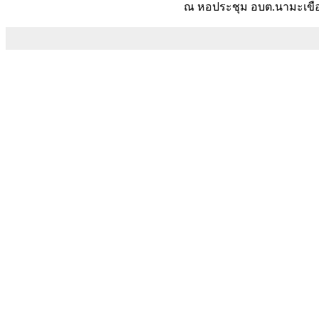
ณ หอประชุม อบต.นามะเขื