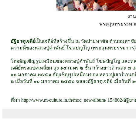
งานฉ
พระสุนทรธรรมาก
อัฐิธาตุเจดีย์
เป็นเจดีย์ที่สร้างขึ้น ณ วัดป่ามหาชัย ตำบลมห
ความดีของหลวงปู่คำพันธ์ โฆสปญโญ (พระสุนทรธรรมากร)
โดยอัญเชิญรูปเหมือนของหลวงปู่คำพันธ์ โฆษปัญโญ และหลวงปู่เส
เจดีย์ทรงแปดเหลี่ยม สูง ๑๕ เมตร ๒ ชั้น กว้างยาวด้านละ ๗ เ
๑๐ มกราคม ๒๕๕๑ อัญเชิญรูปเหมือนของ หลวงปู่เสาร์ กนตสีโล
๒ เมื่อวันที่ ๑๐ มกราคม ๒๕๕๒ ฉลองอัฐิธาตุเจดีย์ เมื่อวันท
ที่มา http://www.m-culture.in.th/moc_new/album/ 154802/อัฐิธาตุ