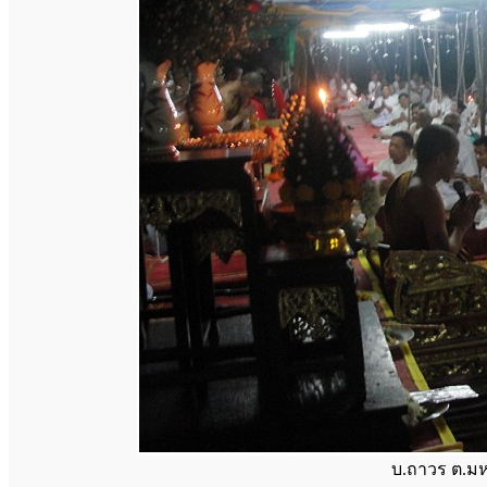
บ.ถาวร ต.ม