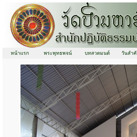
หน้าแรก
พระพุทธพจน์
บทสวดมนต์
วันสำค