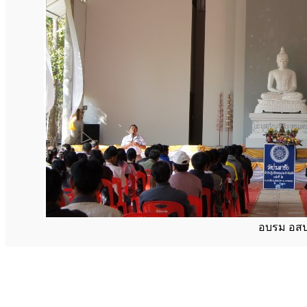
อบรม อสป 