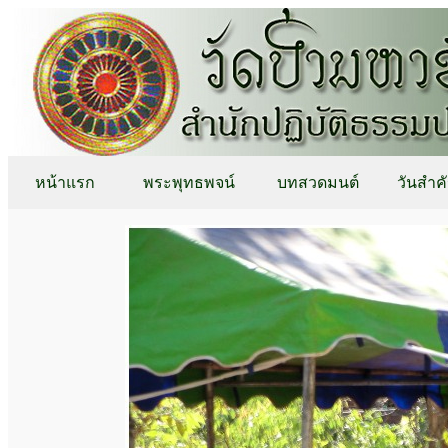
หน้าแรก
พระพุทธพจน์
บทสวดมนต์
วันสำค