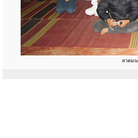
สวดมนต