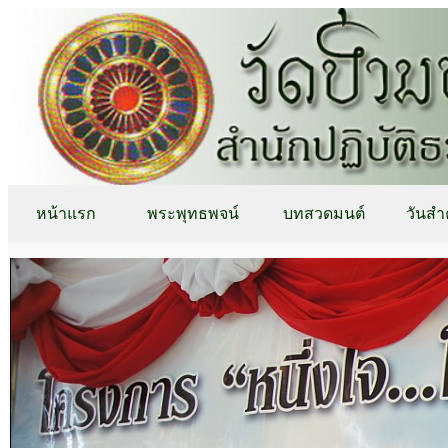
หน้าแรก
พระพุทธพจน์
บทสวดมนต์
วันสำ