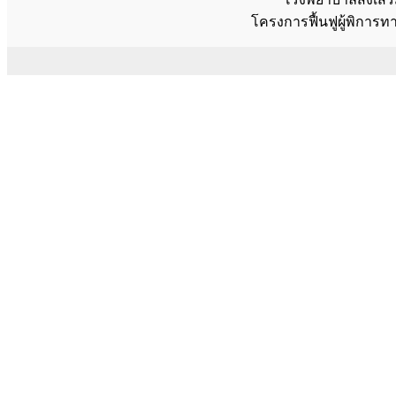
โครงการฟื้นฟูผู้พิการท