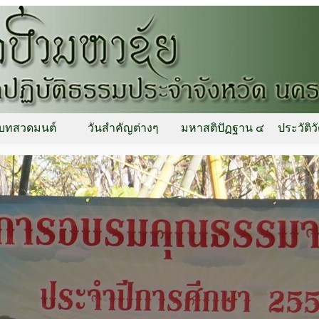
บทสวดมนต์
วันสำคัญต่างๆ
มหาสติปัฏฐาน ๔
ประวัติว