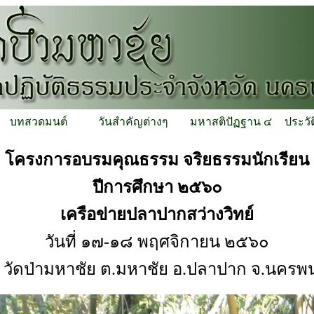
บทสวดมนต์
วันสำคัญต่างๆ
มหาสติปัฏฐาน ๔
ประวั
โครงการอบรมคุณธรรม จริยธรรมนักเรียน
ปีการศึกษา ๒๕๖๐
เครือข่ายปลาปากสว่างวิทย์
วันที่ ๑๗-๑๘ พฤศจิกายน ๒๕๖๐
 วัดป่ามหาชัย ต.มหาชัย อ.ปลาปาก จ.นครพ