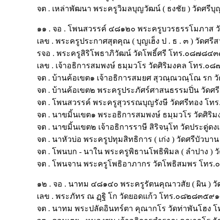
จต . เหล่าพัฒนา พระครูวิมลบุญวัฒน์ ( ธงชัย ) วัดศ
๑๑ . จอ . โพนสวรรค์ ๔๘๑๒๐ พระครูบวรธรรโมภาส 
เลข . พระครูประกาศสุตคุณ ( บุญเฮ็ง ป . ธ . ๓ ) วั
รจอ . พระครูสิริโพธาภิวัฒน์ วัดโพธิ์ศรี โทร.๐๘๗๘
เลข . เจ้าอธิการสมพงษ์ ธมฺมวโร วัดศิริมงคล โทร.
จต . บ้านค้อเขต๑ เจ้าอธิการสมยศ สุวณฺณวณฺโณ ร
จต . บ้านค้อเขต๒ พระครูประภัศร์ศาสนธรรมปิ่น วั
จต . โพนสวรรค์ พระครูสุวรรณบุญรังษี วัดศรีทอง 
จต . นาขมิ้นเขต๑ พระอธิการสมพงษ์ ธมฺมวโร วัดศิ
จต . นาขมิ้นเขต๒ เจ้าอธิการราษี สิริจนฺโท วัดประด
จต . นาหัวบ่อ พระครูปทุมสิทธิการ ( เก่ง ) วัดศรีบ
จต . โพนบก - นาใน พระครูพิธานโพธิพิมล ( ลำปาง 
จต . โพนจาน พระครูโพธิอาภากร วัดโพธิสมพร โท
๑๒ . จอ . นาทม ๔๘๑๔๐ พระครูรัตนคุณาวสัย ( ผิน 
เลข . พระภัทร ณ ฏฺฐิ โก วัดยอดแก้ว โทร.๐๘๒๘๓๕๙
จต . นาทม พระปลัดอินทร์ตา คุณากโร วัดท่าพันโฮ