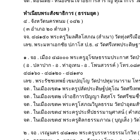
จต . ดอนเตย - หนองซน เจ้าอธิการสำราญ คุณากโร 
ทำเนียบพระสังฆาธิการ
(
ธรรมยุต
)
๔ . จังหวัดนครพนม ( ๐๔๒ )
( ๓ อำเภอ ๒๐ ตำบล )
จจ. ๔๘๑๕๐ พระครูวิมลศีลโสภณ (สำเนา) วัดทุ่งศรีเ
เลข. พระมหาเอกชัย ปภาโส ป.ธ. ๔ วัดศรีเทพประดิ
๑ . จอ . เมือง ๔๘๐๐๐ พระครูอุโฆษธรรมประกาศ วัดป
( อ . ปลาปาก - อ . ท่าอุเทน - อ . โพนสวรรค์ ) โทร
๔๘๑๖๐ - ๔๘๑๒๐ - ๔๘๑๙๐
เลข . พระรัชชเทพย์ เขมปญฺโญ วัดป่าปทุมวนาราม 
จต . ในเมืองเขต๑ พระครูปลัดประดิษฐ์ปคุโณ วัดศ
จต . ในเมืองเขต๒ เจ้าอธิการปัญญา ติสฺสโร วัดศรีชมช
จต . ในเมืองเขต๓ พระครูโสภณวิบูลธรรม วัดป่าอุดมส
จต . ในเมืองเขต๔ พระครูประทีปธรรมานุศาสน์ ( คำสอน
จต . ในเมืองเขต๕ พระครูดิลกธรรมภาณ ( บุญเส็ง )
๒ . จอ . เรณูนคร ๔๘๑๗๐ พระครูบรรหารธรรมโกวิท ( วิไล 