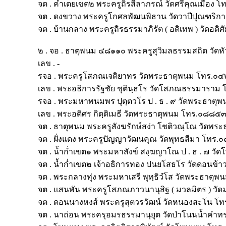
จต . คำเตยเขต๒ พระครูถิรสีลาภรณ์ วัดศรีคุณเมื
จต . ดงขวาง พระครูโกศลพัฒนพิธาน วัดวาปีปุณฑร
จต . บ้านกลาง พระครูถิรธรรมาภิรัต ( อดิเทพ ) ว
๒ . จอ . ธาตุพนม ๔๘๑๑๐ พระครูสุวิมลธรรมสถิต วั
เลข . -
รจอ . พระครูโสภณเจติยาทร วัดพระธาตุพนม โท
เลข . พระอธิการรัฐชัย ชุตินฺธโร วัดโสภณธรรมาร
รจอ . พระมหาพนมพร ปุตฺตวโร ป . ธ . ๙ วัดพระธ
เลข . พระอดิศร กิตฺติเมธี วัดพระธาตุพนม โทร.๐๘
จต . ธาตุพนม พระครูสังฆรักษ์สง่า โชติวณฺโณ วั
จต . ฝั่งแดง พระครูปัญญาวัฒนคุณ วัดพุทธสีมา โท
จต . น้ำก่ำเขต๑ พระมหาสังข์ สงฺฆญาโณ ป . ธ . ๗ ว
จต . น้ำก่ำเขต๒ เจ้าอธิการทอง ปนยโสธโร วัดดอน
จต . พระกลางทุ่ง พระมหาเสรี พุทฺธิวํโส วัดพระธา
จต . แสนพัน พระครูโสภณภาวนานุสิฐ ( มวลมิตร )
จต . ดอนนางหงส์ พระครูสุตวรวัฒน์ วัดหนองสะโน
จต . นาถ่อน พระครุอมรธรรมานุยุต วัดป่าโนนน้ำ