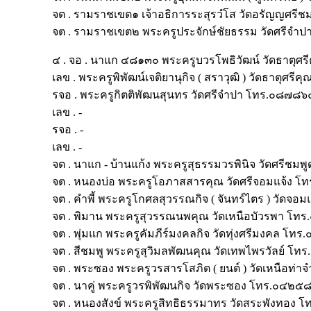
จต . รามราชเขต๑ เจ้าอธิการระสุรวํโส วัดอรัญญศร
จต . รามราชเขต๒ พระครูประจักษ์ชัยธรรม วัดศรี
๔ . จอ . นาแก ๔๘๑๓๐ พระครูบวรโพธิวัฒน์ วัดธาต
เลข . พระครูพิพัฒน์เจติยานุกิจ ( สราวุฒิ ) วัดธาตุ
รจอ . พระครูกิตติพัฒนสุนทร วัดศรีจำปา โทร.๐๘๗
เลข . -
รจอ . -
เลข . -
จต . นาแก - บ้านแก้ง พระครูสุธรรมวรพินิจ วัดศรีช
จต . หนองบ่อ พระครูโอภาสสารคุณ วัดศรีจอมแจ้ง
จต . คำพี้ พระครูโกศลสุวรรณกิจ ( จันทร์ไตร ) วัด
จต . พิมาน พระครูสุวรรณนพคุณ วัดเหนือบัวรพา
จต . พุ่มแก พระครูคัมภีร์มงคลกิจ วัดทุ่งศรีมงคล โ
จต . สีชมพู พระครูสุวิมลพัฒนคุณ วัดเทพไพรวัลย์ 
จต . พระซอง พระครูวรสารโสภิต ( ยนต์ ) วัดเหนือ
จต . นาคู่ พระครูวรพิพัฒนกิจ วัดพระซอง โทร.๐๔๒
จต . หนองสังข์ พระครูสิทธิธรรมาทร วัดสระพังทอ