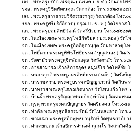
เลข . พระครูปริยัติโพธิคุณ ( ณรงค์ ป.ธ.๔ ) วัดน้อ
รจอ . พระครูวิชิตพัฒนคุณ วัดกกต้อง โทร.๐๔๒๕๑๒๗
เลข . พระครูสารธรรมวิจิตร(สราวุธ) วัดกกต้อง โ
รจอ . พระครูศรีปริยัติการ ( อรุณ ป . ธ . ๖ ) วัด
เลข . พระครูปทุมสิทธิวัฒน์ วัดศรีบัวบาน โทร.๐๘๖๒
จต . ในเมืองเขต๑ พระครูโพธิกิจวิมล ( ประคอง ) ว
จต . ในเมืองเขต๒ พระครูกิตติสุตานุยุต วัดมหาธาต
จต . โพธิ์ตาก พระครูพิพิธโพธิธรรม ( บุญสนอง ) ว
จต . วังตามัว พระครูสุจิตพัฒนคุณ วัดวังตามัว โทร
จต . อาจสามารถ เจ้าอธิการอุดร ธมฺมธีโร วัดโพธิ์ช
จต . หนองญาติ พระครูอมรสิทธิธรรม ( หล้า ) วัดร
จต . นาราชควาย พระครูบรรพตปัญญาภรณ์ วัดเวิน
จต . นาทราย พระครูโสภณรัตนากร วัดโพนแก้ว โทร
จต . บ้านผึ้ง พระครูปัญญาพนมกิจ ( คำไพ ) วัดเท
จต . กุรุคุ พระครูมงคลปัญญาธร วัดศรีมงคล โทร.
จต . ท่าค้อ พระครูสุทธิธรรมรัตน์ วัดโนนสะอาด 
จต . ขามเฒ่า พระครูสถิตพุทธยานุรักษ์ วัดพุทธยา
จต . คำเตยเขต๑ เจ้าอธิการจำนงค์ ภุมฺมโร วัดสาม