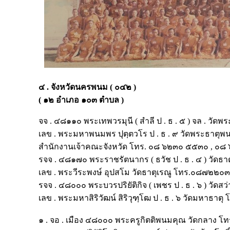
๔ . จังหวัดนครพนม ( ๐๔๒ )
( ๑๒ อำเภอ ๑๐๓ ตำบล )
จจ . ๔๘๑๑๐ พระเทพวรมุนี ( สำลี ป . ธ . ๕ ) จล . 
เลข . พระมหาพนมพร ปุตฺตวโร ป . ธ . ๙ วัดพระธา
สำนักงานเจ้าคณะจังหวัด โทร. ๐๘ ๖๒๓๐ ๕๕๓๐ , ๐๘ 
รจจ . ๔๘๑๗๐ พระราชรัตนากร ( ธวัช ป . ธ . ๔ ) วัด
เลข . พระวีระพงษ์ อุปสโม วัดธาตุเรณู โทร.๐๘๗๒๒
รจจ . ๔๘๐๐๐ พระบวรปริยัติกิจ ( เพชร ป . ธ . ๖ ) 
เลข . พระมหาสิริวัฒน์ สิริวุฑฺโฒ ป . ธ . ๖ วัดมหาธ
๑ . จอ . เมือง ๔๘๐๐๐ พระครูกิตติพนมคุณ วัดกลาง