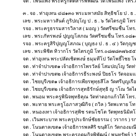
จต . โพนแพง พระครูกิตติสารพิพัฒน์ วัดโพนแพง โ
๓ . จอ . ท่าอุเทน ๔๘๑๓๐ พระมหาสมัย สิทฺธิชโย ป . 
เลข . พระมหาวสันต์ ภูริปญฺโญ ป . ธ . ๖ วัดไตรภูม
รจอ . พระครูธรรมสารวิลาส ( มอญ ) วัดศรีชมชื่น 
เลข . พระภัทรพงษ์ ปุญญโสภณ วัดศรีชมชื่น โทร.๐
รจอ . พระครูสิริปุญญโสภณ ( บุญธง ป . ธ . ๔ ) วัด
เลข . พระพิชิต ทิวากโร วัดไตรภูมิ โทร.๐๘๗๘๓๗๖๕
จต . ท่าอุเทน พระปลัดเชิดพงษ์ ธมฺมทีโป วัดโพธิ์ไ
จต . ท่าจำปาเขต๑ เจ้าอธิการไพรวัลย์ โสมปญฺโญ ว
จต . ท่าจำปาเขต๒ เจ้าอธิการธีระพงษ์ ปิยธโร วัดจ
จต . ไชยบุรีเขต๑ เจ้าอธิการเพียรพุทฺธสีโล วัดศรีบ
จต . ไชยบุรีเขต๒ เจ้าอธิการสุทธิรักษ์สุทฺธิ ญ าโณ 
จต . พนอม พระครูพินิจพุทธิคุณ วัดท่าดอกแก้วใต้ 
จต . พะทาย พระครูโอภาสวุฒิกิจ ( ถวิล ) วัดพะทา
จต . หนองเทา เจ้าอธิการสุพิช รตนโชโต วัดพุทธน
จต . เวินพระบาท พระครูประจักษ์ชัยธรรม ( วรากร ) 
จต . โนนตาลเขต๑ เจ้าอธิการพลศิริ ขนฺติโก วัดกอ
จต . โนนตาลเขต๒ พระครูอุดมกิจพิพัฒน์ ( พูนทรัพย