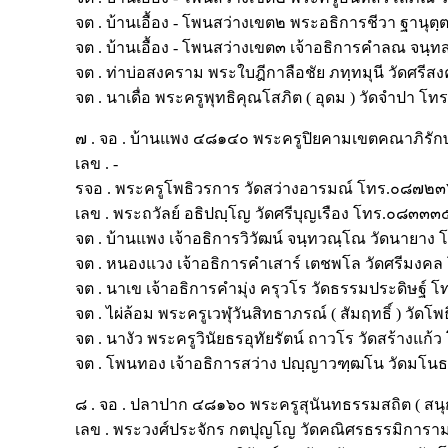
จต . บ้านเอื้อง - โพนสว่างเขต๒ พระอธิการชีวา ฐา
จต . บ้านเอื้อง - โพนสว่างเขต๓ เจ้าอธิการคำลณ 
จต . ท่าบ่อสงคราม พระใบฎีกาลือชัย ภทฺทมุนี วัด
จต . นาเดื่อ พระครูพุทธิคุณโสภิต ( อุดม ) วัดจำปา
๗ . จอ . บ้านแพง ๔๘๑๔๐ พระครูปิยคามเขตคณาภิรักษ
เลข . -
รจอ . พระครูโพธิวรการ วัดสว่างอารมณ์ โทร.๐๘๗
เลข . พระถวัลย์ อธิปญฺโญ วัดศรีบุญเรือง โทร.๐๘๓
จต . บ้านแพง เจ้าอธิการวิวัฒน์ จนฺทวณฺโณ วัดนา
จต . หนองแวง เจ้าอธิการคำเสาร์ เตชพโล วัดศรีม
จต . นาเข เจ้าอธิการคำมุ่ง ครุวโร วัดธรรมประดิษ
จต . ไผ่ล้อม พระครูเวฬุวันสิทธาภรณ์ ( สัมฤทธิ์ ) ว
จต . นางัว พระครูวินัยธรอุทัยรัตน์ ถาวโร วัดสร้า
จต . โพนทอง เจ้าอธิการสว่าง ปญฺญาวฑฺฒโน วัด
๘ . จอ . ปลาปาก ๔๘๑๖๐ พระครูสุนันทธรรมสถิต ( 
เลข . พระวงศ์ประจักร กตปุญโญ วัดคณิศรธรรมิกา