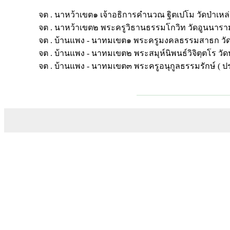
จต . นาหว้าเขต๑ เจ้าอธิการคำนวณ ฐิตเปโม วัดป่าเหล่า
จต . นาหว้าเขต๒ พระครูวิธานธรรมโกวิท วัดอูนนาร
จต . บ้านแพง - นาทมเขต๑ พระครูมงคลธรรมสาธก วั
จต . บ้านแพง - นาทมเขต๒ พระสมุห์นิพนธ์วิจิตฺตโร 
จต . บ้านแพง - นาทมเขต๓ พระครูอนุกูลธรรมรักษ์ ( 