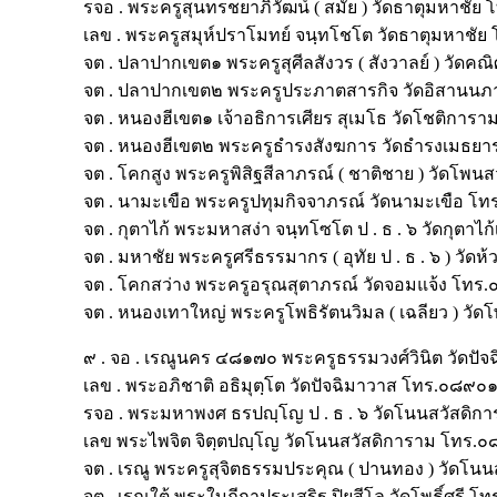
รจอ . พระครูสุนทรชยาภิวัฒน์ ( สมัย ) วัดธาตุมหา
เลข . พระครูสมุห์ปราโมทย์ จนฺทโชโต วัดธาตุมหาช
จต . ปลาปากเขต๑ พระครูสุศีลสังวร ( สังวาลย์ ) ว
จต . ปลาปากเขต๒ พระครูประภาตสารกิจ วัดอิสาน
จต . หนองฮีเขต๑ เจ้าอธิการเศียร สุเมโธ วัดโชติก
จต . หนองฮีเขต๒ พระครูธำรงสังฆการ วัดธำรงเม
จต . โคกสูง พระครูพิสิฐสีลาภรณ์ ( ชาติชาย ) วัด
จต . นามะเขือ พระครูปทุมกิจจาภรณ์ วัดนามะเขือ
จต . กุตาไก้ พระมหาสง่า จนฺทโซโต ป . ธ . ๖ วัดกุ
จต . มหาชัย พระครูศรีธรรมากร ( อุทัย ป . ธ . ๖ ) ว
จต . โคกสว่าง พระครูอรุณสุตาภรณ์ วัดจอมแจ้ง โ
จต . หนองเทาใหญ่ พระครูโพธิรัตนวิมล ( เฉลียว ) 
๙ . จอ . เรณูนคร ๔๘๑๗๐ พระครูธรรมวงศ์วินิต วัด
เลข . พระอภิชาติ อธิมุตฺโต วัดปัจฉิมาวาส โทร.๐๘
รจอ . พระมหาพงศ ธรปญฺโญ ป . ธ . ๖ วัดโนนสวัสด
เลข พระไพจิต จิตฺตปญฺโญ วัดโนนสวัสดิการาม โท
จต . เรณู พระครูสุจิตธรรมประคุณ ( ปานทอง ) วัด
จต . เรณูใต้ พระใบฎีกาประเสริฐ ปิยสีโล วัดโพธิ์ศร