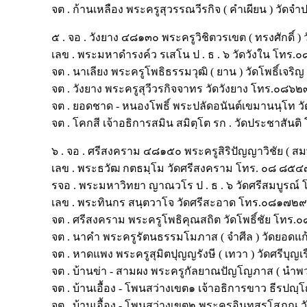
จต . ก้านเหลือง พระครูสุวรรณวีรกิจ ( คำเผียน ) ว
๕ . จอ . วังยาง ๔๘๑๓๐ พระครูวิชิตวรเขต ( ทรงศักด
เลข . พระมหาดำรงค์ว รเสโน ป . ธ . ๖ วัดวังใน โ
จต . นาเลียง พระครูโพธิธรรมวุฒิ ( ยาน ) วัดโพธิ์เ
จต . วังยาง พระครูสุวีวรกิจจาทร วัดวังยาง โทร.๐๘
จต . ยอดชาด - หนองโพธิ์ พระปลัดอนันต์เขมานนฺโ
จต . โคกสี เจ้าอธิการสมิน สมิตฺโต รก . วัดประชาสั
๖ . จอ . ศรีสงคราม ๔๘๑๕๐ พระครูสิริปัญญาวิชัย ( 
เลข . พระธวัฒ กตธมฺโม วัดศรีสงคราม โทร. ๐๘ ๘๕
รจอ . พระมหาวิทยา ญาณวโร ป . ธ . ๖ วัดศรีสมบูร
เลข . พระทินกร สนฺตวาโจ วัดศรีสะอาด โทร.๐๘๑๗
จต . ศรีสงคราม พระครูโพธิคุณสถิต วัดโพธิ์ชัย โท
จต . นาคำ พระครูรัตนธรรมโมภาส ( จำศีล ) วัดยอ
จต . หาดแพง พระครูสุมิตปุญญรังษี ( เทวา ) วัดศรี
จต . บ้านข่า - สามผง พระครูกัลยาณปัญโญภาส ( น
จต . บ้านเอื้อง - โพนสว่างเขต๑ เจ้าอธิการขาว ธี
จต . บ้านเอื้อง - โพนสว่างเขต๒ พระครูอินทสรโสภณ