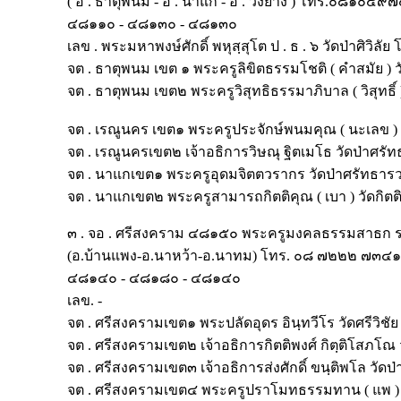
( อ . ธาตุพนม - อ . นาแก - อ . วังยาง ) โทร.๐๘๑๐๕
๔๘๑๑๐ - ๔๘๑๓๐ - ๔๘๑๓๐
เลข . พระมหาพงษ์ศักดิ์ พหุสฺสุโต ป . ธ . ๖ วัดป่าศิ
จต . ธาตุพนม เขต ๑ พระครูลิขิตธรรมโชติ ( คำสมัย ) 
จต . ธาตุพนม เขต๒ พระครูวิสุทธิธรรมาภิบาล ( วิสุท
จต . เรณูนคร เขต๑ พระครูประจักษ์พนมคุณ ( นะเลข )
จต . เรณูนครเขต๒ เจ้าอธิการวิษณุ ฐิตเมโธ วัดป่าศ
จต . นาแกเขต๑ พระครูอุดมจิตตวรากร วัดป่าศรัทธา
จต . นาแกเขต๒ พระครูสามารถกิตติคุณ ( เบา ) วัดกิ
๓ . จอ . ศรีสงคราม ๔๘๑๕๐ พระครูมงคลธรรมสาธก รก
(อ.บ้านแพง-อ.นาหว้า-อ.นาทม) โทร. ๐๘ ๗๒๒๒ ๗๓๔๑
๔๘๑๔๐ - ๔๘๑๘๐ - ๔๘๑๔๐
เลข. -
จต . ศรีสงครามเขต๑ พระปลัดอุดร อินฺทวีโร วัดศรีว
จต . ศรีสงครามเขต๒ เจ้าอธิการกิตติพงศ์ กิตฺติโสภ
จต . ศรีสงครามเขต๓ เจ้าอธิการส่งศักดิ์ ขนฺติพโล วั
จต . ศรีสงครามเขต๔ พระครูปราโมทธรรมทาน ( แพ ) ว