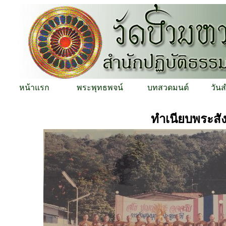
หน้าแรก
พระพุทธพจน์
บทสวดมนต์
วัน
ทำเนียบพระสั