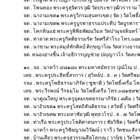
จต . โพนทอง พระครูสุจิตวรวุฒิ วัดประชาวุฒิวรา
จต . นางามเขต๑ พระครูวิกรมสุนทรเขต ( จัด ) วัดโ
จต . นางามเขต๒ พระครูบูรพาธรรมประทีป วัดบูร
จต . โคกหินแฮ่ พระครูพิพิธพัฒนวิมล วัดป่ามุจจลิ
จต . ท่าลาด พระครูกิตติธรรมรัต วัดศรีสำโรง โทร
จต . นาขาม พระสมุห์ทักศิลป์ ติกฺขญาโณ วัดสว่าง
จต. หนองย่างชิ้น เจ้าอธิการบุญช่วย ปญฺญาวโร วัด
๑๐ . จอ . นาหว้า ๔๘๑๘๐ พระมหาสมัครวร ปุณ์โณ ป 
เลข . พระครูประสิทธิ์สรการ ( สุวิทย์ป . ธ . ๓ ) วัด
รจอ . พระครูโพธิธรรมาภิรัต ( ชูชาติ ) วัดโพธิ์เคร
เลข . พระวีรพงษ์ วีรธมฺโม วัดโพธิ์เครือ โทร.๐๘๑๕
จต . นาคูณใหญ่ พระครูอุดมเขตธรรมาภิรัต ( เผดิม 
จต . นางัวเขต๑ พระครูโสตถิสันติธรรม ( สวัสดิ์ )
จต . นางัวเขต๒ พระมหาชัยวุฒิ พุทฺธวโรป . ธ . ๗ วั
จต . ท่าเรือ พระครูประโชติศาสนการ ( ชัยวิชิต ) ว
จต . นาหว้า พระครูวิชัยญาณวิวัฒน์ ( ราวี ) วัด
จต . บ้านเสียว พระครูสุวรรณสีลโสภณ ( วานิช ) ว