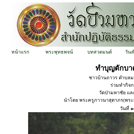
หน้าแรก
พระพุทธพจน์
บทสวดมนต์
วัน
ทำบุญตักบา
ชาวบ้านถาวร ตำบลม
ร่วมทำกิจ
วัดป่ามหาชัย แล
นำโดย พระครูภาวนาสุตาภร(พระมห
วันที่