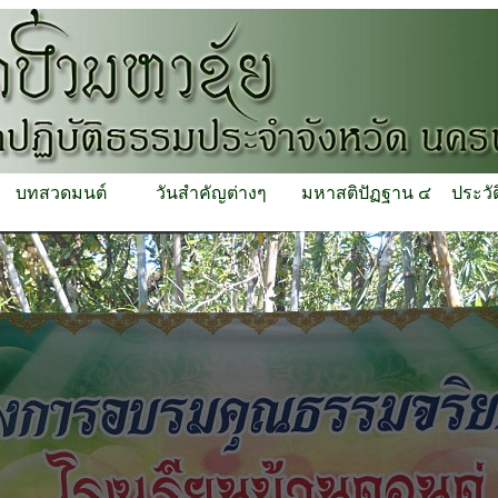
บทสวดมนต์
วันสำคัญต่างๆ
มหาสติปัฏฐาน ๔
ประวั