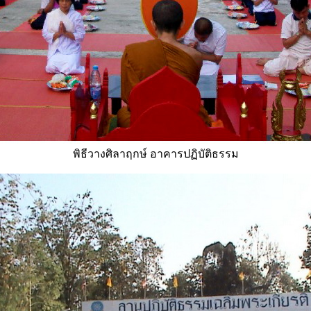
พิธีวางศิลาฤกษ์ อาคารปฏิบัติธรรม