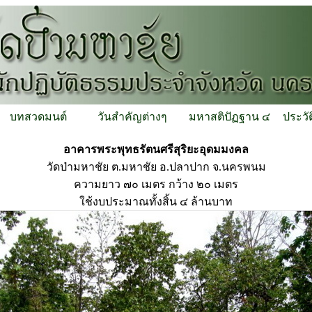
บทสวดมนต์
วันสำคัญต่างๆ
มหาสติปัฏฐาน ๔
ประวั
อาคารพระพุทธรัตนศรีสุริยะอุดมมงคล
วัดป่ามหาชัย ต.มหาชัย อ.ปลาปาก จ.นครพนม
ความยาว ๗๐ เมตร กว้าง ๒๐ เมตร
ใช้งบประมาณทั้งสิ้น ๔ ล้านบาท