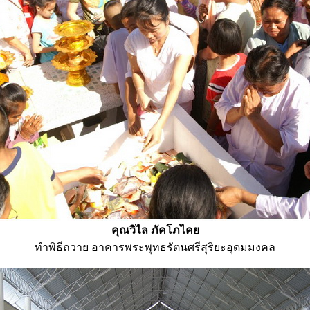
คุณวิไล ภัคโภไคย
ทำพิธีถวาย อาคารพระพุทธรัตนศรีสุริยะอุดมมงคล