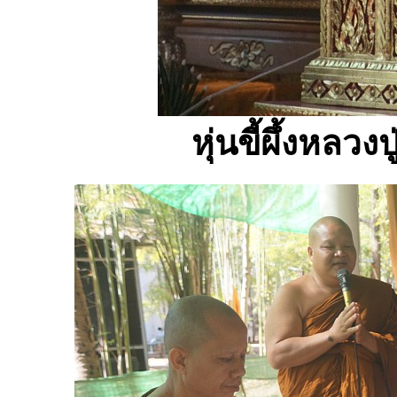
หุ่นขี้ผึ้งหลว