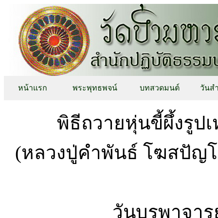
หน้าแรก
พระพุทธพจน์
บทสวดมนต์
วันส
พิธีถวายหุ่นขี้ผึ้ง
(หลวงปู่คำพันธ์ โฆสปัญ
วันบูรพาจาร