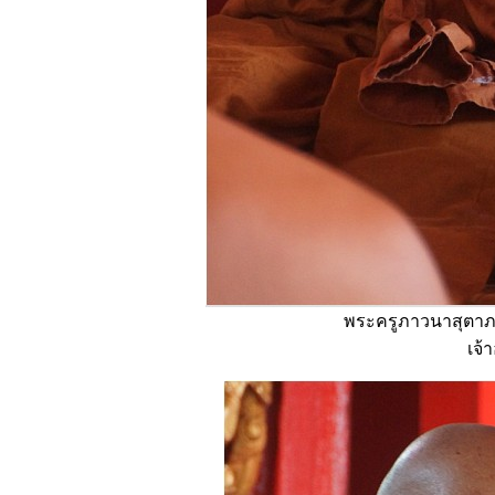
พระครูภาวนาสุตาภร
เจ้