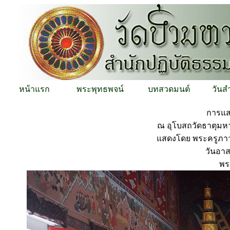
หน้าแรก
พระพุทธพจน์
บทสวดมนต์
วันส
การแส
ณ อุโบสถวัดธาตุมห
แสดงโดย พระครูภาว
วันอาส
พร