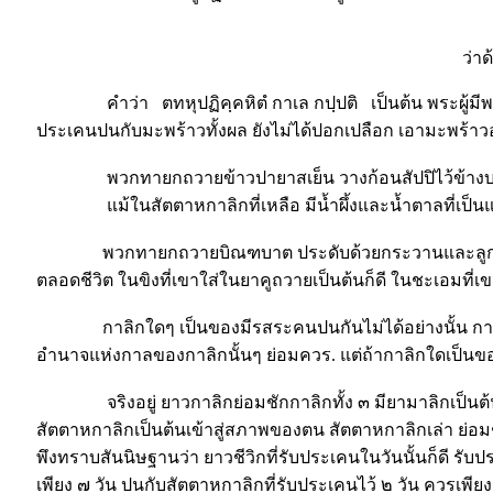
ว่าด้ว
คำว่า ตทหุปฏิคฺคหิตํ กาเล กปฺปติ เป็นต้น พระผู้มีพระภา
ประเคนปนกับมะพร้าวทั้งผล ยังไม่ได้ปอกเปลือก เอามะพร้า
พวกทายกถวายข้าวปายาสเย็น วางก้อนสัปปิไว้ข้างบน เน
แม้ในสัตตาหกาลิกที่เหลือ มีน้ำผึ้งและน้ำตาลที่เป็นแท่
พวกทายกถวายบิณฑบาต ประดับด้วยกระวานและลูกจันทน์เป็
ตลอดชีวิต ในขิงที่เขาใส่ในยาคูถวายเป็นต้นก็ดี ในชะเอมที่เ
กาลิกใดๆ เป็นของมีรสระคนปนกันไม่ได้อย่างนั้น กาลิกนั้
อำนาจแห่งกาลของกาลิกนั้นๆ ย่อมควร. แต่ถ้ากาลิกใดเป็นขอ
จริงอยู่ ยาวกาลิกย่อมชักกาลิกทั้ง ๓ มียามาลิกเป็นต้น ซึ
สัตตาหกาลิกเป็นต้นเข้าสู่สภาพของตน สัตตาหกาลิกเล่า ย่อม
พึงทราบสันนิษฐานว่า ยาวชีวิกที่รับประเคนในวันนั้นก็ดี รับ
เพียง ๗ วัน ปนกับสัตตาหกาลิกที่รับประเคนไว้ ๒ วัน ควรเพียง