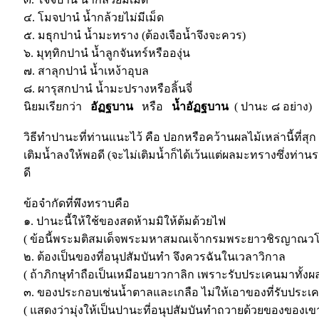
๔. โมจปานํ น้ำกล้วยไม่มีเม็ด
๕. มธุกปานํ น้ำมะทราง (ต้องเจือน้ำจึงจะควร)
๖. มุทฺทิกปานํ น้ำลูกจันทร์หรือองุ่น
๗. สาลุกปานํ น้ำเหง้าอุบล
๘. ผารุสกปานํ น้ำมะปรางหรือลิ้นจี่
นิยมเรียกว่า
อัฏฐบาน
หรือ
น้ำอัฏฐบาน
( ปานะ ๘ อย่าง)
วิธีทำปานะที่ท่านแนะไว้ คือ ปอกหรือคว้านผลไม้เหล่านี้ที่สุก
เติมน้ำลงให้พอดี (จะไม่เติมน้ำก็ได้เว้นแต่ผลมะทรางซึ่งท่า
ดี
ข้อจำกัดที่พึงทราบคือ
๑. ปานะนี้ให้ใช้ของสดห้ามมิให้ต้มด้วยไฟ
( ข้อนี้พระมติสมเด็จพระมหาสมณเจ้ากรมพระยาวชิรญาณวโรรส
๒. ต้องเป็นของที่อนุปสัมบันทำ จึงควรฉันในเวลาวิกาล
( ถ้าภิกษุทำถือเป็นเหมือนยาวกาลิก เพราะรับประเคนมาทั้งผ
๓. ของประกอบเช่นน้ำตาลและเกลือ ไม่ให้เอาของที่รับประเค
( แสดงว่ามุ่งให้เป็นปานะที่อนุปสัมบันทำถวายด้วยของของเข