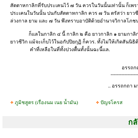
สัตตาหกาลิกที่รับประเคนไว้ ๗ วัน ควรในวันนั้นเท่านั้น ก็เพรา
ประเคนในวันนั้น ปนกับสัตตาหกาลิก ควร ๗ วัน ตรัสว่า ยาวชีวิ
ล่วงกาล ยาม และ ๗ วัน พึงทราบอาบัติด้วยอำนาจวิกาลโภ
ก็แลในกาลิก ๔ นี้ กาลิก ๒ คือ ยาวกาลิก ๑ ยามกาลิก ๑ นี
ยาวชีวิก แม้จะเก็บไว้ในอกัปปิยกุฏิ ก็ควร. ทั้งไม่ให้เกิดสันนิธิด
คำที่เหลือในที่ทั้งปวงตื้นทั้งนั้นฉะนี้แล.
อรรถกถาเ
--------------------
.. อรรถกถา 
ภูมิชสูตร (เรื่องนม เนย น้ำมัน)
ปัญจโครส
กลั