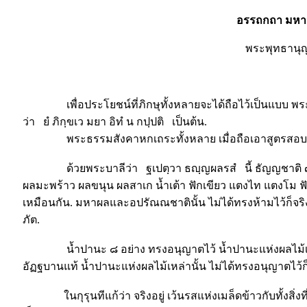
อรรถกถา มหาว
พระพุทธานุ
มห
เพื่อประโยชน์ที่ภิกษุทั้งหลายจะได้ถือไว้เป็นแบบ พระผู้
ว่า ยํ ภิกฺขเว มยา อิทํ น กปฺปติ เป็นต้น.
พระธรรมสังคาหกเถระทั้งหลาย เมื่อถือเอาสูตรสอบสวนด
ด้วยพระบาลีว่า ฐเปตฺวา ธญฺญผลรสํ นี้ ธัญญชาติ ๗ ชนิ
ผลมะพร้าว ผลขนุน ผลสาเก น้ำเต้า ฟักเขียว แตงไท แตงโม 
เหมือนกัน. มหาผลและอปรัณณชาตินั้น ไม่ได้ทรงห้ามไว้ก็จริง ถึ
ภัต.
น้ำปานะ ๘ อย่าง ทรงอนุญาตไว้ น้ำปานะแห่งผลไม้เล็กมีห
อัฏฐบานแท้ น้ำปานะแห่งผลไม้เหล่านั้น ไม่ได้ทรงอนุญาตไว้ก็จร
ในกุรุนทีแก้ว่า จริงอยู่ เว้นรสแห่งเมล็ดข้าวกับทั้งสิ่งที่อน