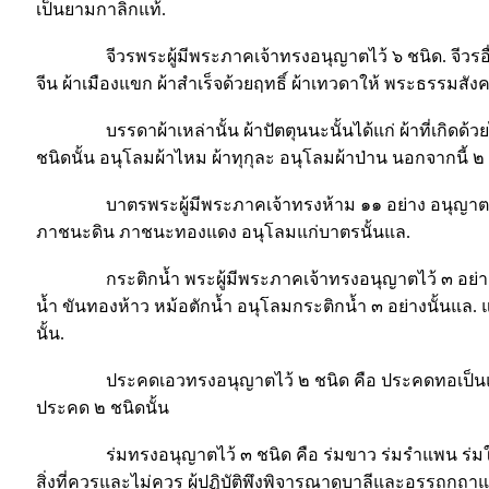
เป็นยามกาลิกแท้.
จีวรพระผู้มีพระภาคเจ้าทรงอนุญาตไว้ ๖ ชนิด. จีวรอื่นอีก 
จีน ผ้าเมืองแขก ผ้าสำเร็จด้วยฤทธิ์ ผ้าเทวดาให้ พระธรรมส
บรรดาผ้าเหล่านั้น ผ้าปัตตุนนะนั้นได้แก่ ผ้าที่เกิดด้วยไ
ชนิดนั้น อนุโลมผ้าไหม ผ้าทุกุละ อนุโลมผ้าป่าน นอกจากนี้ ๒
บาตรพระผู้มีพระภาคเจ้าทรงห้าม ๑๑ อย่าง อนุญาต ๒ อย
ภาชนะดิน ภาชนะทองแดง อนุโลมแก่บาตรนั้นแล.
กระติกน้ำ พระผู้มีพระภาคเจ้าทรงอนุญาตไว้ ๓ อย่าง คื
น้ำ ขันทองห้าว หม้อตักน้ำ อนุโลมกระติกน้ำ ๓ อย่างนั้นแล. แ
นั้น.
ประคดเอวทรงอนุญาตไว้ ๒ ชนิด คือ ประคดทอเป็นแผ่น ป
ประคด ๒ ชนิดนั้น
ร่มทรงอนุญาตไว้ ๓ ชนิด คือ ร่มขาว ร่มรำแพน ร่มใบไม้ , 
สิ่งที่ควรและไม่ควร ผู้ปฏิบัติพึงพิจารณาดูบาลีและอรรถกถาแ