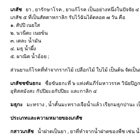
เภสัช
ยา , ยารักษาโรค , ยาแก้โรค เป็นอย่างหนึ่งในปัจจัย ๔ 
เภสัช ๕ ที่เป็นสัตตาหกาลิก รับไว้ฉันได้ตลอด ๗ วัน คือ
๑. สัปปิ เนยใส
๒. นวนีตะ เนยข้น
๓. เตละ น้ำมัน
๔. มธุ น้ำผึ้ง
๕. ผาณิต น้ำอ้อย ;
ส่วนยาแก้โรคที่ทำจากรากไม้ เปลือกไม้ ใบไม้ เป็นต้น จัดเป็น
เภสัชชขันธกะ
ชื่อขันธกะที่ ๖ แห่งคัมภีร์มหาวรรค วินัยปิฎ
อุทิสสมังสะ กัปปิยะอกัปปิยะ และกาลิก ๔
มธุกะ
มะทราง , น้ำคั้นมะทรางเจือน้ำแล้ว เรียกมธุกปานะ เป
ประเภทและความหมายของเภสัช
กสาวเภสัช
น้ำฝาดเป็นยา , ยาที่ทำจากน้ำฝาดของพืช เช่น 