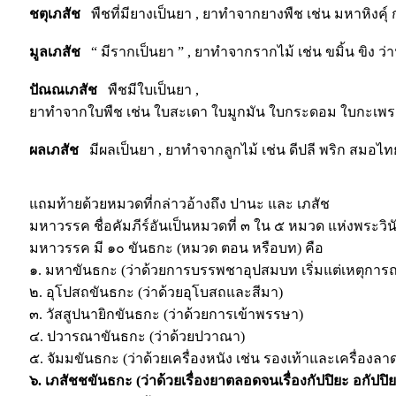
ชตุเภสัช
พืชที่มียางเป็นยา , ยาทำจากยางพืช เช่น มหาหิงคุ์ 
มูลเภสัช
“ มีรากเป็นยา ” , ยาทำจากรากไม้ เช่น ขมิ้น ขิง ว่า
ปัณณเภสัช
พืชมีใบเป็นยา ,
ยาทำจากใบพืช เช่น ใบสะเดา ใบมูกมัน ใบกระดอม ใบกะเพรา
ผลเภสัช
มีผลเป็นยา , ยาทำจากลูกไม้ เช่น ดีปลี พริก สมอไ
แถมท้ายด้วยหมวดที่กล่าวอ้างถึง ปานะ และ เภสัช
มหาวรรค ชื่อคัมภีร์อันเป็นหมวดที่ ๓ ใน ๕ หมวด แห่งพระวินั
มหาวรรค มี ๑๐ ขันธกะ (หมวด ตอน หรือบท) คือ
๑. มหาขันธกะ (ว่าด้วยการบรรพชาอุปสมบท เริ่มแต่เหตุการ
๒. อุโปสถขันธกะ (ว่าด้วยอุโบสถและสีมา)
๓. วัสสูปนายิกขันธกะ (ว่าด้วยการเข้าพรรษา)
๔. ปวารณาขันธกะ (ว่าด้วยปวาณา)
๕. จัมมขันธกะ (ว่าด้วยเครื่องหนัง เช่น รองเท้าและเครื่องลา
๖. เภสัชชขันธกะ (ว่าด้วยเรื่องยาตลอดจนเรื่องกัปปิยะ อกัปปิ