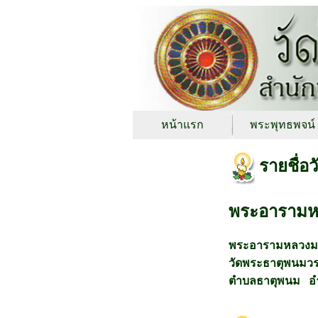
หน้าแรก
พระพุทธพจน์
รายชื่อ
พระอารามห
พระอารามหลวงม
วัดพระธาตุพนมว
ตำบลธาตุพนม อ