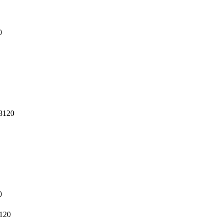
0
8120
0
120