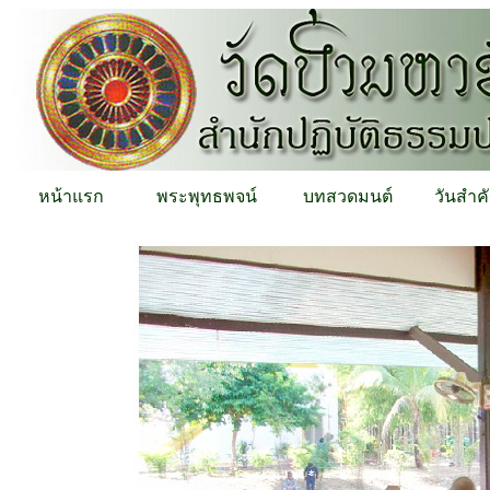
หน้าแรก
พระพุทธพจน์
บทสวดมนต์
วันสำค