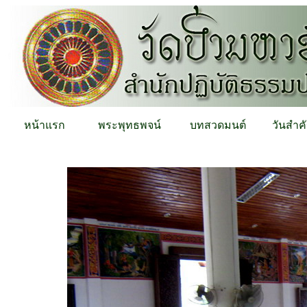
หน้าแรก
พระพุทธพจน์
บทสวดมนต์
วันสำค