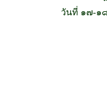
วันที่ ๑๗-