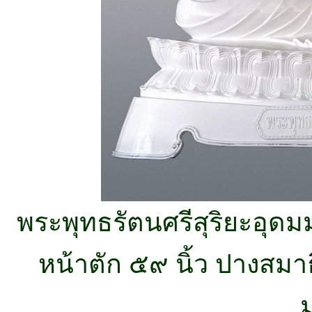
พระพุทธรัตนศรีสุริยะอุดมม
หน้าตัก ๕๙ นิ้ว ปางสมา