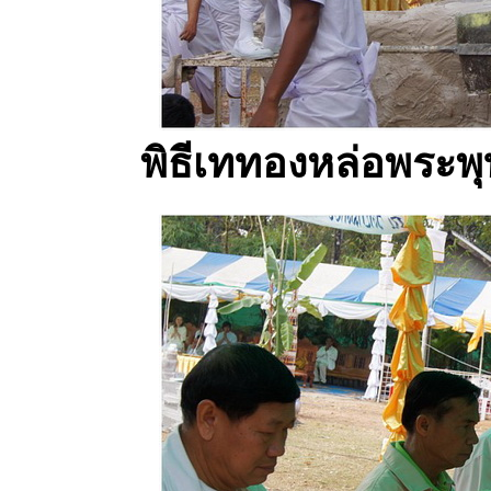
พิธีเททองหล่อพระพุ