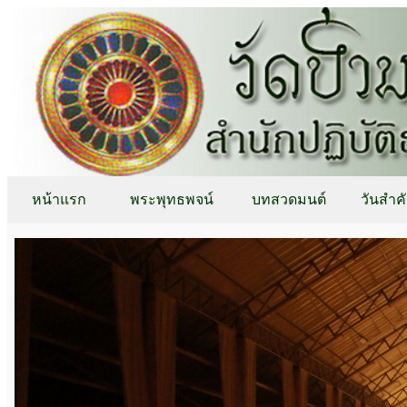
หน้าแรก
พระพุทธพจน์
บทสวดมนต์
วันสำค