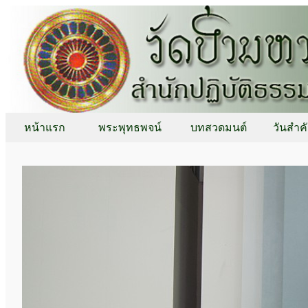
หน้าแรก
พระพุทธพจน์
บทสวดมนต์
วันสำค