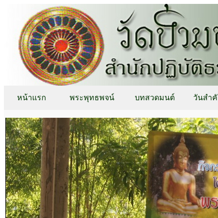
หน้าแรก
พระพุทธพจน์
บทสวดมนต์
วันสำค