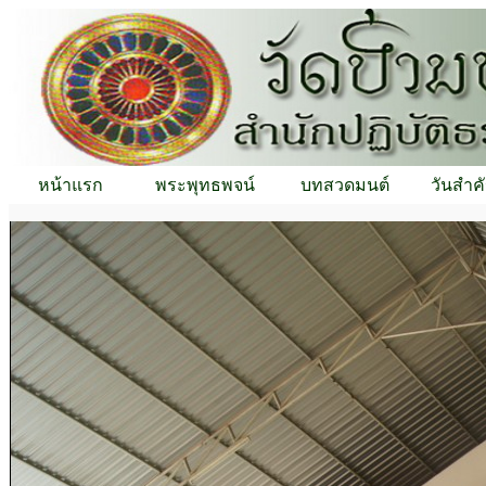
หน้าแรก
พระพุทธพจน์
บทสวดมนต์
วันสำค