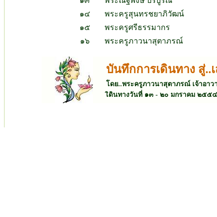
๑๓
พระณัฐพงษ์ บริบูรณ์
๑๔
พระครูสุนทรชยาภิวัฒน์
๑๕
พระครูศรีธรรมากร
๑๖
พระครูภาวนาสุตาภรณ์
บันทึกการเดินทาง สู่
โดย..พระครูภาวนาสุตาภรณ์ เจ้าอาว
เิดินทางวันที่ ๑๓ - ๒๐ มกราคม ๒๕๕