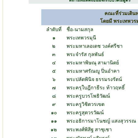
สถานที่แสดงธัมมจักกัปปวัตนสูตร
คณะที่ร่วมเดิน
โดยมี พระเทพวรม
ลำดับที่
ชื่อ-นามสกุล
๑
พระเทพวรมุนี
๒
พระมหาเลอเดช วงค์ศรีชา
๓
พระจำรัส กุลพันธ์
๔
พระมหาพิษณุ สามานิตย์
๕
พระมหาศรัณญู ปิ่นอำคา
๖
พระปลัดพินิจ ธรรมรงรัตน์
๗
พระครุใบฎีกาธีระ ท้าวฤทธิ์
๘
พระครูบวรโพธิวัฒน์
๙
พระครูวิชิตวรเขต
๑๐
พระครูสุตวรวัฒน์
๑๑
พระอธิการมาโนชญ์ แสงสุวรรณ
๑๒
พระพงศ์พิสิฐ สาชุเชา