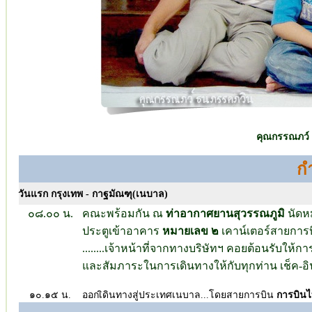
คุณกรรณภว์
ก
วันแรก กรุงเทพ - กาฐมัณฑุ(เนบาล)
๐๘.๐๐ น.
คณะพร้อมกัน ณ
ท่าอากาศยานสุวรรณภูมิ
นัดห
ประตูเข้าอาคาร
หมายเลข ๒
เคาน์เตอร์สายการ
........เจ้าหน้าที่จากทางบริษัทฯ คอยต้อนรับ
และสัมภาระในการเดินทางให้กับทุกท่าน เช็ค-อิน
๑๐.๑๕ น.
ออกเิดินทางสู่ประเทศเนบาล...โดยสายการบิน
การบิน