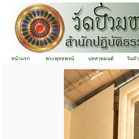
หน้าแรก
พระพุทธพจน์
บทสวดมนต์
วันสำ