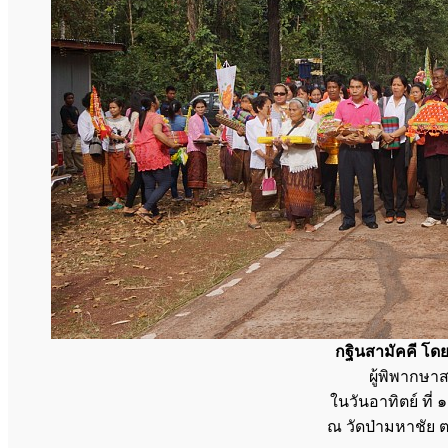
กฐินสามัคคี โ
ผู้พิพากษ
ในวันอาทิตย์ ที
ณ วัดป่ามหาชัย