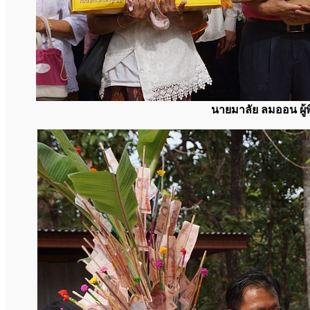
นายมาลัย ลมออน ผู