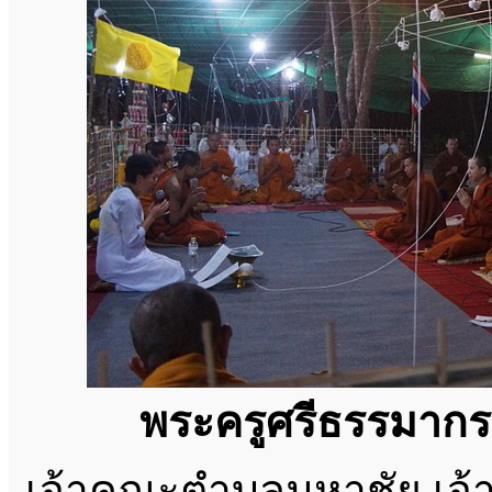
พระครูศรีธรรมาก
เจ้าคณะตำบลมหาชัย เจ้า