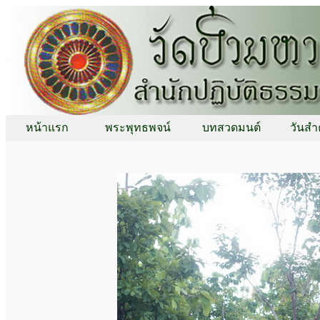
หน้าแรก
พระพุทธพจน์
บทสวดมนต์
วันสำ