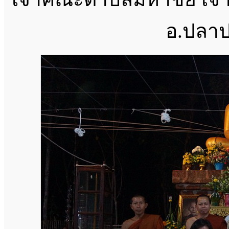
อ.ปลา