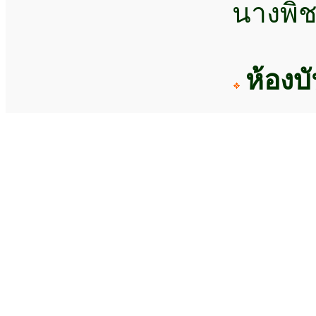
นางพิช
ห้องบ