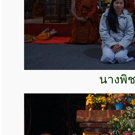
นางพิช