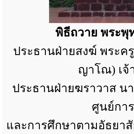
พิธีถวาย พระ
ประธานฝ่ายสงฆ์ พระคร
ญาโณ) เจ
ประธานฝ่ายฆราวาส นาง
ศูนย์ก
และการศึกษาตามอัธยาสั