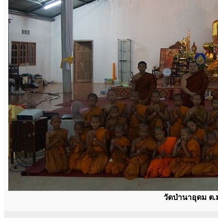
วัดป่านาอุดม 