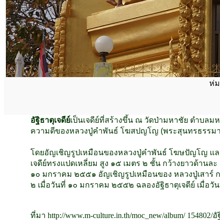
ห่ม
อัฐิธาตุเจดีย์
เป็นเจดีย์ที่สร้างขึ้น ณ วัดป่ามหาชัย ตำบ
ความดีของหลวงปู่คำพันธ์ โฆสปญโญ (พระสุนทรธรรม
โดยอัญเชิญรูปเหมือนของหลวงปู่คำพันธ์ โฆษปัญโญ และหลวงป
เจดีย์ทรงแปดเหลี่ยม สูง ๑๕ เมตร ๒ ชั้น กว้างยาวด้านละ
๑๐ มกราคม ๒๕๕๑ อัญเชิญรูปเหมือนของ หลวงปู่เสาร์ กนต
๒ เมื่อวันที่ ๑๐ มกราคม ๒๕๕๒ ฉลองอัฐิธาตุเจดีย์ เมื่อ
ที่มา http://www.m-culture.in.th/moc_new/album/ 154802/อัฐิ