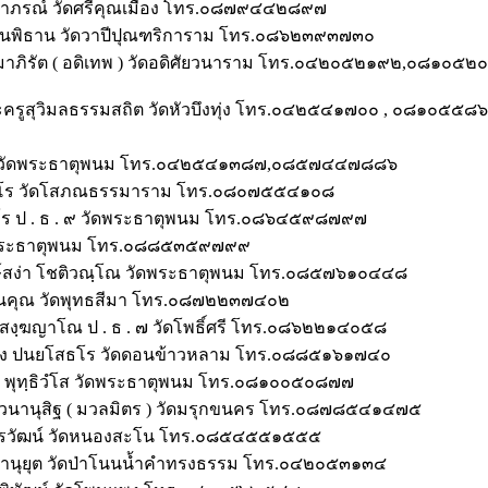
ีลาภรณ์ วัดศรีคุณเมือง โทร.๐๘๗๙๔๔๒๘๙๗
ฒนพิธาน วัดวาปีปุณฑริการาม โทร.๐๘๖๒๓๙๓๗๓๐
รมาภิรัต ( อดิเทพ ) วัดอดิศัยวนาราม โทร.๐๔๒๐๕๒๑๙๒,๐๘๑๐๕๒
ะครูสุวิมลธรรมสถิต วัดหัวบึงทุ่ง โทร.๐๔๒๕๔๑๗๐๐ , ๐๘๑๐๕๕๘
ทร วัดพระธาตุพนม โทร.๐๔๒๕๔๑๓๘๗,๐๘๕๗๔๔๗๘๘๖
ตินฺธโร วัดโสภณธรรมาราม โทร.๐๘๐๗๕๕๔๑๐๘
โร ป . ธ . ๙ วัดพระธาตุพนม โทร.๐๘๖๔๕๙๘๗๙๗
 วัดพระธาตุพนม โทร.๐๘๘๕๓๕๙๗๙๙
กษ์สง่า โชติวณฺโณ วัดพระธาตุพนม โทร.๐๘๕๗๖๑๐๔๔๘
ัฒนคุณ วัดพุทธสีมา โทร.๐๘๗๒๒๓๗๔๐๒
์ สงฺฆญาโณ ป . ธ . ๗ วัดโพธิ์ศรี โทร.๐๘๖๒๒๑๔๐๕๘
ารทอง ปนยโสธโร วัดดอนข้าวหลาม โทร.๐๘๘๕๑๖๑๗๔๐
รี พุทฺธิวํโส วัดพระธาตุพนม โทร.๐๘๑๐๐๕๐๘๗๗
วนานุสิฐ ( มวลมิตร ) วัดมรุกขนคร โทร.๐๘๗๘๕๔๑๔๗๕
ตวรวัฒน์ วัดหนองสะโน โทร.๐๘๕๔๕๕๑๕๕๕
มานุยุต วัดป่าโนนน้ำคำทรงธรรม โทร.๐๔๒๐๕๓๑๓๔