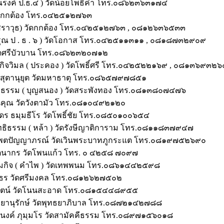
( ณรงค์ ป.ธ.๔ ) วัดน้อยโพธิ์คำ โทร.๐๘๖๒๓๖๓๑๗๔
วัดกกต้อง โทร.๐๔๒๕๑๒๗๖๓
ร(สราวุธ) วัดกกต้อง โทร.๐๔๒๕๑๒๗๖๓ , ๐๘๑๒๖๓๖๕๓๓
( อรุณ ป . ธ . ๖ ) วัดโอกาส โทร.๐๔๒๕๑๑๓๑๑ , ๐๘๑๘๗๓๒๙๐๙
 วัดศรีบัวบาน โทร.๐๘๖๒๓๒๐๗๑๒
ิกิจวิมล ( ประคอง ) วัดโพธิ์ศรี โทร.๐๔๒๕๒๒๑๖๙ , ๐๘๑๓๖๙๓๒๖
ตติสุตานุยุต วัดมหาธาตุ โทร.๐๘๖๕๗๙๗๘๕๑
โพธิธรรม ( บุญสนอง ) วัดสระพังทอง โทร.๐๘๑๓๘๐๗๔๗๖
ัฒนคุณ วัดวังตามัว โทร.๐๘๑๐๔๙๒๑๒๐
ุดร ธมฺมธีโร วัดโพธิ์ชัย โทร.๐๘๕๐๑๐๐๖๕๔
ทธิธรรม ( หล้า ) วัดรังษีญาติการาม โทร.๐๘๑๑๘๓๗๙๔๗
รพตปัญญาภรณ์ วัดเวินพระบาทภูกระแต โทร.๐๘๑๙๗๕๒๖๙๐
ตนากร วัดโพนแก้ว โทร. ๐ ๔๒๕๘ ๗๐๙๗
พนมกิจ ( คำไพ ) วัดเทพพนม โทร.๐๘๖๑๔๔๒๕๙๘
ญาธร วัดศรีมงคล โทร.๐๘๑๒๖๒๗๕๐๒
รมรัตน์ วัดโนนสะอาด โทร.๐๘๑๕๔๔๘๙๕๕
ทธยานุรักษ์ วัดพุทธยาภิบาล โทร.๐๘๗๒๑๔๒๗๘๘
จำนงค์ ภุมฺมโร วัดสามัคคีธรรม โทร.๐๘๙๗๑๕๖๐๑๘