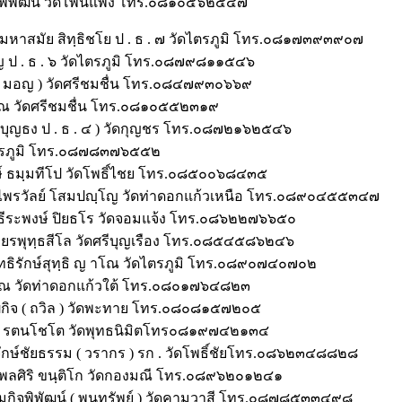
ารพิพัฒน์ วัดโพนแพง โทร.๐๘๑๐๕๖๒๕๔๗
ะมหาสมัย สิทฺธิชโย ป . ธ . ๗ วัดไตรภูมิ โทร.๐๘๑๗๓๙๓๙๐๗
โญ ป . ธ . ๖ วัดไตรภูมิ โทร.๐๘๗๙๘๑๑๕๔๖
( มอญ ) วัดศรีชมชื่น โทร.๐๘๔๗๙๓๐๖๖๙
ภณ วัดศรีชมชื่น โทร.๐๘๑๐๕๕๒๓๑๙
 บุญธง ป . ธ . ๔ ) วัดกุญชร โทร.๐๘๗๒๑๖๒๕๔๖
ดไตรภูมิ โทร.๐๘๗๘๓๗๖๕๕๒
งษ์ ธมฺมทีโป วัดโพธิ์ไชย โทร.๐๘๕๐๐๖๘๔๓๕
ารไพรวัลย์ โสมปญฺโญ วัดท่าดอกแก้วเหนือ โทร.๐๘๙๐๔๕๕๓๔๗
ารธีระพงษ์ ปิยธโร วัดจอมแจ้ง โทร.๐๘๖๒๒๗๖๖๕๐
เพียรพุทฺธสีโล วัดศรีบุญเรือง โทร.๐๘๕๔๕๘๖๒๔๖
สุทธิรักษ์สุทฺธิ ญ าโณ วัดไตรภูมิ โทร.๐๘๙๐๗๔๐๗๐๒
ิคุณ วัดท่าดอกแก้วใต้ โทร.๐๘๐๑๗๖๔๘๒๓
ิกิจ ( ถวิล ) วัดพะทาย โทร.๐๘๐๘๑๕๗๒๐๕
พิช รตนโชโต วัดพุทธนิมิตโทร๐๘๑๙๗๔๒๑๓๔
ักษ์ชัยธรรม ( วรากร ) รก . วัดโพธิ์ชัยโทร.๐๘๖๒๓๔๘๘๒๘
รพลศิริ ขนฺติโก วัดกองมณี โทร.๐๘๙๖๒๐๑๒๔๑
มกิจพิพัฒน์ ( พูนทรัพย์ ) วัดคามวาสี โทร.๐๘๗๘๕๓๓๔๙๘