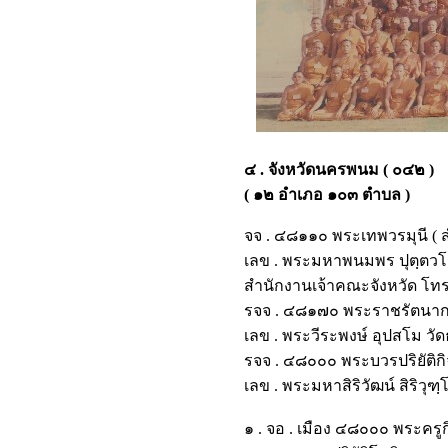
๔ . จังหวัดนครพนม ( ๐๔๒ )
( ๑๒ อำเภอ ๑๐๓ ตำบล )
จจ . ๔๘๑๑๐ พระเทพวรมุนี ( 
เลข . พระมหาพนมพร ปุตฺตว
สำนักงานเจ้าคณะจังหวัด โท
รจจ . ๔๘๑๗๐ พระราชรัตนากร 
เลข . พระวีระพงษ์ อุปสโม 
รจจ . ๔๘๐๐๐ พระบวรปริยัติก
เลข . พระมหาสิริวัฒน์ สิริว
๑ . จอ . เมือง ๔๘๐๐๐ พระค