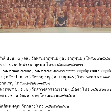
สำลี ป . ธ . ๕ ) จล . วัดพระธาตุพนม ( อ . ธาตุพนม ) โทร.๐๔
โร ป . ธ . ๙ วัดพระธาตุพนม โทร.๐๘๖๔๕๙๘๗๙๗
ร. ๐๘ ๖๒๓๐ ๕๕๓๐ , ๐๘ ๖๔๕๙ ๘๗๙๗ www.songnkp.com : songnk
( ธวัช ป . ธ . ๔ ) วัดธาตุเรณู ( อ . เรณูนคร ) โทร.๐๔๒๕๗๙๑
วัดธาตุเรณู โทร.๐๘๗๒๒๐๓๕๖๗
ิจ ( เพชร ป . ธ . ๖ ) วัดสว่างสุวรรณาราม ( เมือง ) โทร.๐๔๒๕
ุฑฺโฒ ป . ธ . ๖ วัดมหาธาตุ โทร.๐๘๑๐๕๙๒๔๒๐
รูกิตติพนมคุณ วัดกลาง โทร.๐๔๒๕๑๒๙๐๒