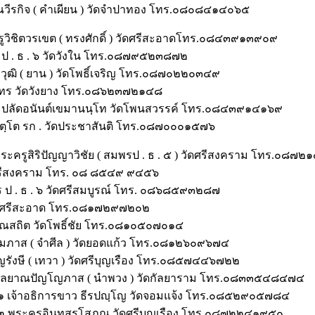
รณวีรกิจ ( คำเผียน ) วัดจำปาทอง โทร.๐๘๐๘๔๑๔๐๖๕
รูวิชิตวรเขต ( ทรงศักดิ์ ) วัดศรีสะอาดโทร.๐๘๔๓๙๑๓๙๐๙
 ป . ธ . ๖ วัดวังใน โทร.๐๘๗๙๕๒๓๘๗๒
มวุฒิ ( ยาน ) วัดโพธิ์เจริญ โทร.๐๘๗๐๒๒๐๓๔๙
จจาทร วัดวังยาง โทร.๐๘๖๒๓๗๒๑๔๘
พระปลัดอนันต์เขมานนฺโท วัดโพนสวรรค์ โทร.๐๘๔๓๙๑๔๑๖๙
สมิตฺโต รก . วัดประชาสันติ โทร.๐๘๗๐๐๐๑๕๗๖
ระครูสิริปัญญาวิชัย ( สมพรป . ธ . ๕ ) วัดศรีสงคราม โทร.๐๘๗
ดศรีสงคราม โทร. ๐๘ ๘๕๔๙ ๙๔๕๖
ป . ธ . ๖ วัดศรีสมบูรณ์ โทร. ๐๘๖๘๕๙๓๒๘๗
วัดศรีสะอาด โทร.๐๘๑๗๒๙๗๒๐๒
คุณสถิต วัดโพธิ์ชัย โทร.๐๘๑๐๕๐๗๐๑๔
มภาส ( จำศีล ) วัดยอดแก้ว โทร.๐๘๑๒๖๐๙๖๗๔
ญรังษี ( เทวา ) วัดศรีบุญเรือง โทร.๐๘๕๗๔๔๖๗๒๒
ครูกัลยาณปัญโญภาส ( นำพวง ) วัดกัลยาราม โทร.๐๘๓๓๕๔๘๔๗๔
เขต๑ เจ้าอธิการขาว ธีรปญฺโญ วัดจอมแจ้ง โทร.๐๘๕๒๙๐๕๗๘๔
งเขต๒ พระครูอินทสรโสภณ วัดศรีบุญเรือง โทร.๐๘๗๒๒๔๑๙๕๐