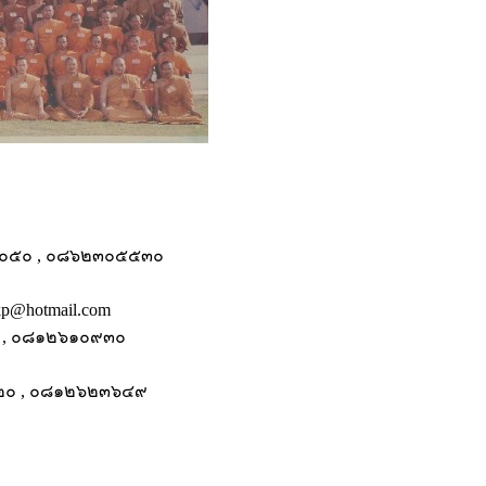
๒๕๔๑๐๕๐ , ๐๘๖๒๓๐๕๕๓๐
p@hotmail.com
๓๒ , ๐๘๑๒๖๑๐๙๓๐
๑๑๙๒๐ , ๐๘๑๒๖๒๓๖๔๙