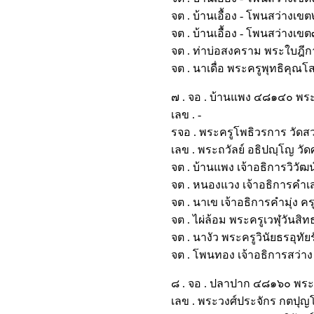
จต . บ้านเอื้อง - โพนสว่าง
จต . บ้านเอื้อง - โพนสว่า
จต . ท่าบ่อสงคราม พระใบฎี
จต . นาเดื่อ พระครูพุทธิคุ
๗ . จอ . บ้านแพง ๔๘๑๔๐ พระ
เลข . -
รจอ . พระครูโพธิวรการ วั
เลข . พระถวัลย์ อธิปญฺโญ ว
จต . บ้านแพง เจ้าอธิการวิ
จต . หนองแวง เจ้าอธิการค
จต . นาเข เจ้าอธิการคำมุ่ง
จต . ไผ่ล้อม พระครูเวฬุวันส
จต . นางัว พระครูวินัยธรอุ
จต . โพนทอง เจ้าอธิการส
๘ . จอ . ปลาปาก ๔๘๑๖๐ พระ
เลข . พระวงศ์ประจักร กตป