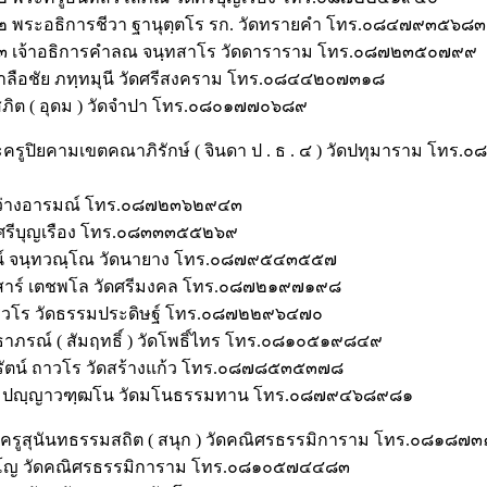
เขต๒ พระอธิการชีวา ฐานุตฺตโร รก. วัดทรายคำ โทร.๐๘๔๗๙๓๕๖๘๓
งเขต๓ เจ้าอธิการคำลณ จนฺทสาโร วัดดาราราม โทร.๐๘๗๒๓๕๐๗๙๙
กาลือชัย ภทฺทมุนี วัดศรีสงคราม โทร.๐๘๔๔๒๐๗๓๑๘
ณโสภิต ( อุดม ) วัดจำปา โทร.๐๘๐๑๗๗๐๖๘๙
ครูปิยคามเขตคณาภิรักษ์ ( จินดา ป . ธ . ๔ ) วัดปทุมาราม โท
ดสว่างอารมณ์ โทร.๐๘๗๒๓๖๒๙๔๓
ัดศรีบุญเรือง โทร.๐๘๓๓๓๕๕๒๖๙
วัฒน์ จนฺทวณฺโณ วัดนายาง โทร.๐๘๗๙๕๔๓๕๕๗
ำเสาร์ เตชพโล วัดศรีมงคล โทร.๐๘๗๒๑๙๗๑๙๘
 ครุวโร วัดธรรมประดิษฐ์ โทร.๐๘๗๒๒๙๖๔๗๐
ิทธาภรณ์ ( สัมฤทธิ์ ) วัดโพธิ์ไทร โทร.๐๘๑๐๕๑๙๘๔๙
ทัยรัตน์ ถาวโร วัดสร้างแก้ว โทร.๐๘๗๘๕๓๕๓๗๘
ว่าง ปญฺญาวฑฺฒโน วัดมโนธรรมทาน โทร.๐๘๗๙๔๖๘๙๘๑
ครูสุนันทธรรมสถิต ( สนุก ) วัดคณิศรธรรมิการาม โทร.๐๘๑๘
ุญโญ วัดคณิศรธรรมิการาม โทร.๐๘๑๐๕๗๔๔๘๓