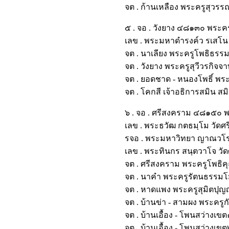
จต . ก้านเหลือง พระครูสุวร
๕ . จอ . วังยาง ๔๘๑๓๐ พระค
เลข . พระมหาดำรงค์ว รเสโน
จต . นาเลียง พระครูโพธิธรร
จต . วังยาง พระครูสุวีวรกิ
จต . ยอดชาด - หนองโพธิ์ 
จต . โคกสี เจ้าอธิการสมิน 
๖ . จอ . ศรีสงคราม ๔๘๑๕๐ พ
เลข . พระธวัฒ กตธมฺโม วั
รจอ . พระมหาวิทยา ญาณวโร 
เลข . พระทินกร สนฺตวาโจ 
จต . ศรีสงคราม พระครูโพธิ
จต . นาคำ พระครูรัตนธรรมโ
จต . หาดแพง พระครูสุมิตปุญ
จต . บ้านข่า - สามผง พระ
จต . บ้านเอื้อง - โพนสว่าง
จต . บ้านเอื้อง - โพนสว่า