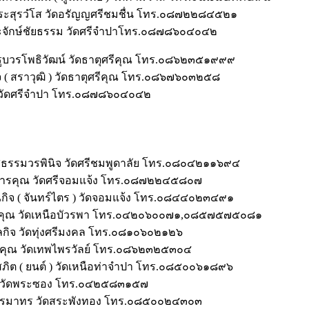
รระสุรวํโส วัดอรัญญศรีชมชื่น โทร.๐๘๗๒๒๘๔๕๒๑
ะจักษ์ชัยธรรม วัดศรีจำปาโทร.๐๘๗๘๖๐๔๐๔๒
ูบวรโพธิวัฒน์ วัดธาตุศรีคุณ โทร.๐๘๖๒๓๕๑๙๙๙
กิจ ( สราวุฒิ ) วัดธาตุศรีคุณ โทร.๐๘๖๗๖๐๓๒๕๘
ร วัดศรีจำปา โทร.๐๘๗๘๖๐๔๐๔๒
ูสุธรรมวรพินิจ วัดศรีชมพูดาลัย โทร.๐๘๐๔๒๑๑๖๙๔
สารคุณ วัดศรีจอมแจ้ง โทร.๐๘๗๒๒๔๕๘๐๗
ณกิจ ( จันทร์ไตร ) วัดจอมแจ้ง โทร.๐๘๔๔๐๒๓๔๙๑
นพคุณ วัดเหนือบัวรพา โทร.๐๔๒๐๖๐๐๗๑,๐๘๕๗๕๗๕๐๘๑
งคลกิจ วัดทุ่งศรีมงคล โทร.๐๘๑๐๖๐๒๑๒๖
ัฒนคุณ วัดเทพไพรวัลย์ โทร.๐๘๖๒๓๒๕๓๐๔
ภิต ( ยนต์ ) วัดเหนือท่าจำปา โทร.๐๘๕๐๐๖๑๘๙๖
กิจ วัดพระซอง โทร.๐๔๒๕๘๓๑๕๗
ิธรรมาทร วัดสระพังทอง โทร.๐๘๕๐๐๒๔๓๐๓