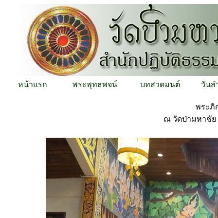
หน้าแรก
พระพุทธพจน์
บทสวดมนต์
วันส
พระภิ
ณ วัดป่ามหาชั