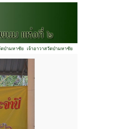
วัดป่ามหาชัย
เจ้าอาวาสวัดป่ามหาชัย