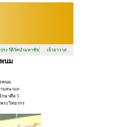
ประวัติวัดป่ามหาชัย
เจ้าอาวาส
ครพนม
ครพนม
ลตำบลนาแก
ักษาศีล 5
็นพระวิทยากร