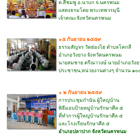
ต.สีชมพู อ.นาแก จ.นครพนม
แสดงธรมโดย พระเทพวรมุนี
เจ้าคณะจังหวัดนครพนม
๕ กันยายน ๒๕๕๙
ธรรมสัญจร วัดฮ่องไฮ ตำบลโคกสี
อำเภอวังยาง จังหวัดนครพนม
นายสมชาย ตรีณาวงษ์ นายอำเภอวังย
ประชาชน,หน่วยงานต่างๆ จำนวน ๑๐
๒ กันยายน ๒๕๕๙
การประชุมกำนัน ผู้ใหญ่บ้าน
พิธีมอบป้ายหมู่บ้านรักษาศีล ๕
ที่ทำการผู้ใหญ่บ้านรักษาศีล ๕
และโรงเรียนรักษาศีล ๕
อำเภอปลาปาก จังหวัดนครพนม