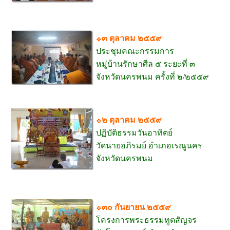
๓ ตุลาคม ๒๕๕๙
ประชุมคณะกรรมการ
หมู่บ้านรักษาศีล ๕ ระยะที่ ๓
จังหวัดนครพนม ครั้งที่ ๒/๒๕๕๙
๒ ตุลาคม ๒๕๕๙
ปฏิบัติธรรมวันอาทิตย์
วัดนายอภิรมย์ อำเภอเรณูนคร
จังหวัดนครพนม
๓๐ กันยายน ๒๕๕๙
โครงการพระธรรมทูตสัญจร