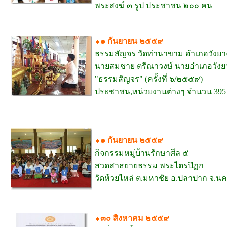
พระสงฆ์ ๓ รูป ประชาชน ๒๐๐ คน
๑ กันยายน ๒๕๕๙
ธรรมสัญจร วัดท่านาขาม อำเภอวังยา
นายสมชาย ตรีณาวงษ์ นายอำเภอวังย
"ธรรมสัญจร" (ครั้งที่ ๖/๒๕๕๙)
ประชาชน,หน่วยงานต่างๆ จำนวน 395
๑ กันยายน ๒๕๕๙
กิจกรรมหมู่บ้านรักษาศีล ๕
สวดสาธยายธรรม พระไตรปิฏก
วัดห้วยไหล่ ต.มหาชัย อ.ปลาปาก จ.
๓๐ สิงหาคม ๒๕๕๙