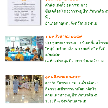
คำสั่งแต่งตั้ง อนุกรรมการ
ขับเคลื่อนโครงการหมู่บ้านรักษาศีล 
ที่ ๓
อำเภอท่าอุเทน จังหวัดนครพนม
๒๙ สิงหาคม ๒๕๕๙
ประชุมคณะกรรมการขับเคลื่อนโครง
"หมู่บ้านรักษาศีล ๕ ระยะที่ ๓" ครั้งที่
๑/๒๕๕๙
ณ ห้องประชุมที่ว่าการอำเภอวังยาง
๒๖ สิงหาคม ๒๕๕๙
ตรงกับวันพระ แรม ๘ ค่ำ เดือน ๙
กิจกรรมเข้าพรรษาพัฒนาจิตใจ
ตามแนวทางหมู่บ้านรักษาศีล ๕
ระยะที่ ๓ จังหวัดนครพนม