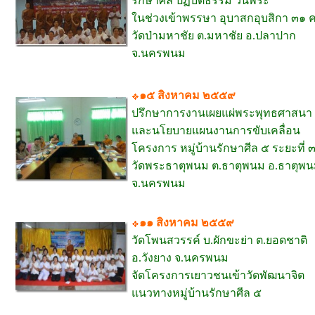
รักษาศีล ปฏิบัติธรรม วันพระ
ในช่วงเข้าพรรษา อุบาสกอุบสิกา ๓๑ 
วัดป่ามหาชัย ต.มหาชัย อ.ปลาปาก
จ.นครพนม
๑๕ สิงหาคม ๒๕๕๙
ปรึกษาการงานเผยแผ่พระพุทธศาสนา
และนโยบายแผนงานการขับเคลื่อน
โครงการ หมู่บ้านรักษาศีล ๕ ระยะที่ 
วัดพระธาตุพนม ต.ธาตุพนม อ.ธาตุพ
จ.นครพนม
๑๑ สิงหาคม ๒๕๕๙
วัดโพนสวรรค์ บ.ผักขะย่า ต.ยอดชาติ
อ.วังยาง จ.นครพนม
จัดโครงการเยาวชนเข้าวัดพัฒนาจิต
แนวทางหมู่บ้านรักษาศีล ๕