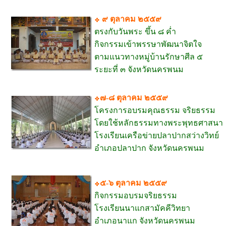
๙ ตุลาคม ๒๕๕๙
ตรงกับวันพระ ขึ้น ๘ ค่ำ
กิจกรรมเข้าพรรษาพัฒนาจิตใจ
ตามแนวทางหมู่บ้านรักษาศีล ๕
ระยะที่ ๓ จังหวัดนครพนม
๗-๘ ตุลาคม ๒๕๕๙
โครงการอบรมคุณธรรม จริยธรรม
โดยใช้หลักธรรมทางพระพุทธศาสนา
โรงเรียนเครือข่ายปลาปากสว่างวิทย์
อำเภอปลาปาก จังหวัดนครพนม
๕-๖ ตุลาคม ๒๕๕๙
กิจกรรมอบรมจริยธรรม
โรงเรียนนาแกสามัคคีวิทยา
อำเภอนาแก จังหวัดนครพนม