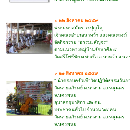
๒๒ สิงหาคม ๒๕๕๙
พระมหาสมัคร วรปุญโญ
เจ้าคณะอำเภอนาหว้า และคณะสงฆ์
จัดกิจกรรม "ธรรมะสัญจร"
ตามแนวทางหมู่บ้านรักษาศีล ๕
วัดศรีโพธิ์ชัย ต.ท่าเรือ อ.นาหว้า จ.
๒๑ สิงหาคม ๒๕๕๙
“ นำครอบครัวเข้าวัดปฏิบัติธรรมวันอา
วัดนายอภิรมย์ ต.นางาม อ.เรณูนคร
จ.นครพนม
อุบาสกอุบาสิกา ๘๒ คน
ประชาชนทั่วไป จำนวน ๖๕ คน
วัดนายอภิรมย์ ต.นางาม อ.เรณูนคร
จ.นครพนม