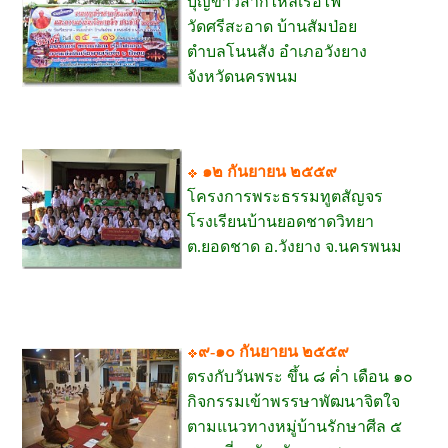
บุญข้าวสากไหลเรือไฟ
วัดศรีสะอาด บ้านสัมป่อย
ตำบลโนนสัง อำเภอวังยาง
จังหวัดนครพนม
๑๒ กันยายน ๒๕๕๙
โครงการพระธรรมทูตสัญจร
โรงเรียนบ้านยอดชาดวิทยา
ต.ยอดชาด อ.วังยาง จ.นครพนม
๙-๑๐ กันยายน ๒๕๕๙
ตรงกับวันพระ ขึ้น ๘ ค่ำ เดือน ๑๐
กิจกรรมเข้าพรรษาพัฒนาจิตใจ
ตามแนวทางหมู่บ้านรักษาศีล ๕