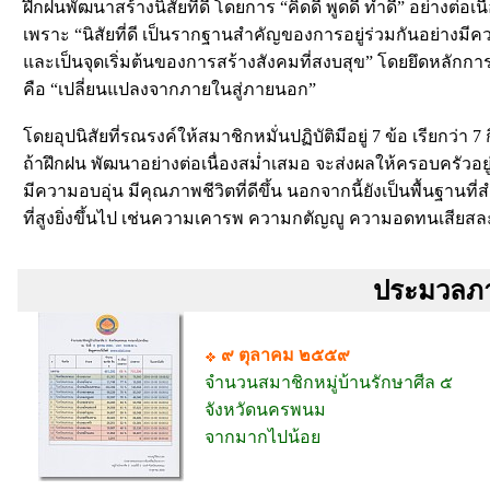
ฝึกฝนพัฒนาสร้างนิสัยที่ดี โดยการ “คิดดี พูดดี ทำดี” อย่างต่อเน
เพราะ “นิสัยที่ดี เป็นรากฐานสำคัญของการอยู่ร่วมกันอย่างมี
และเป็นจุดเริ่มต้นของการสร้างสังคมที่สงบสุข” โดยยึดหลักก
คือ “เปลี่ยนแปลงจากภายในสู่ภายนอก”
โดยอุปนิสัยที่รณรงค์ให้สมาชิกหมั่นปฏิบัติมีอยู่ 7 ข้อ เรียกว่า 7
ถ้าฝึกฝน พัฒนาอย่างต่อเนื่องสม่ำเสมอ จะส่งผลให้ครอบครัวอยู
มีความอบอุ่น มีคุณภาพชีวิตที่ดีขึ้น นอกจากนี้ยังเป็นพื้นฐานที่
ที่สูงยิ่งขึ้นไป เช่นความเคารพ ความกตัญญู ความอดทนเสียสละ
ประมวลภา
๙ ตุลาคม ๒๕๕๙
จำนวนสมาชิกหมู่บ้านรักษาศีล ๕
จังหวัดนครพนม
จากมากไปน้อย