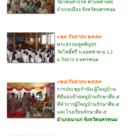
วัดโพนสวรรค์ ตำบลคำเตย
อำเภอเมือง จังหวัดนครพนม
๒๙ กันยายน ๒๕๕๙
พระธรรมทูตสัญจร
วัดโพธิ์ศรี บ.ยอดชาด ม.1,2
อ.วังยาง จ.นครพนม
๒๘ กันยายน ๒๕๕๙
การประชุมกำนัน ผู้ใหญ่บ้าน
พิธีมอบป้ายหมู่บ้านรักษาศีล ๕
ที่ทำการผู้ใหญ่บ้านรักษาศีล ๕
และโรงเรียนรักษาศีล ๕
อำเภอนาแก จังหวัดนครพนม