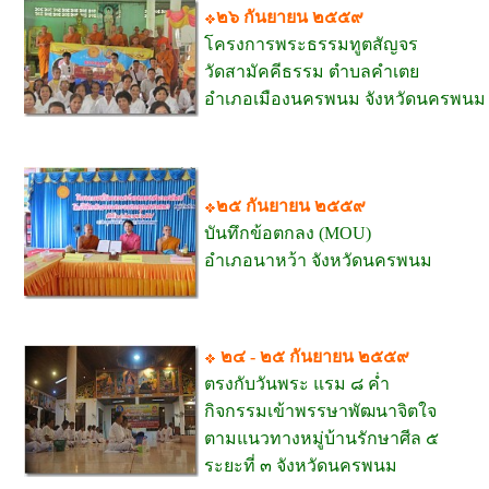
๒๖ กันยายน ๒๕๕๙
โครงการพระธรรมทูตสัญจร
วัดสามัคคีธรรม ตำบลคำเตย
อำเภอเมืองนครพนม จังหวัดนครพนม
๒๕ กันยายน ๒๕๕๙
บันทึกข้อตกลง (MOU)
อำเภอนาหว้า จังหวัดนครพนม
๒๔ - ๒๕ กันยายน ๒๕๕๙
ตรงกับวันพระ แรม ๘ ค่ำ
กิจกรรมเข้าพรรษาพัฒนาจิตใจ
ตามแนวทางหมู่บ้านรักษาศีล ๕
ระยะที่ ๓ จังหวัดนครพนม