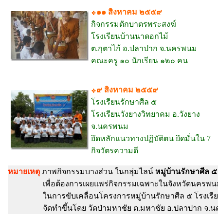
๑๑ สิงหาคม ๒๕๕๙
กิจกรรมตักบาตรพระสงฆ์
โรงเรียนบ้านนาดอกไม้
ต.กุตาไก้ อ.ปลาปาก จ.นครพนม
คณะครู ๑๐ นักเรียน ๑๒๐ คน
๙ สิงหาคม ๒๕๕๙
โรงเรียนรักษาศีล ๕
โรงเรียนวังยางวิทยาคม อ.วังยาง
จ.นครพนม
ยึดหลักแนวทางปฏิบัติตน ยึดมั่นใน 7
กิจวัตรความดี
หมายเหตุ
ภาพกิจกรรมบางส่วน ในกลุ่มไลน์
หมู่บ้านรักษาศีล 
เพื่อต้องการเผยแพร่กิจกรรมเฉพาะในจังหวัดนครพน
ในการขับเคลื่อนโครงการหมู่บ้านรักษาศีล ๕ โรงเรียนร
จัดทำขึ้นโดย วัดป่ามหาชัย ต.มหาชัย อ.ปลาปาก จ.