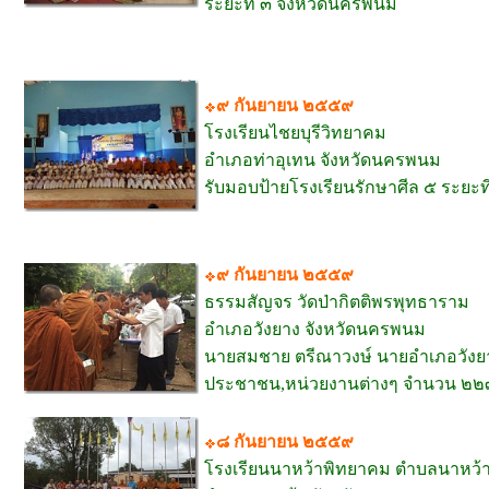
ระยะที่ ๓ จังหวัดนครพนม
๙ กันยายน ๒๕๕๙
โรงเรียนไชยบุรีวิทยาคม
อำเภอท่าอุเทน จังหวัดนครพนม
รับมอบป้ายโรงเรียนรักษาศีล ๕ ระยะที
๙ กันยายน ๒๕๕๙
ธรรมสัญจร วัดป่ากิตติพรพุทธาราม
อำเภอวังยาง จังหวัดนครพนม
นายสมชาย ตรีณาวงษ์ นายอำเภอวังย
ประชาชน,หน่วยงานต่างๆ จำนวน ๒๒
๘ กันยายน ๒๕๕๙
โรงเรียนนาหว้าพิทยาคม ตำบลนาหว้