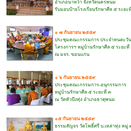
อำเภอนาหว้า จังหวัดนครพนม
รับมอบป้ายโรงเรียนรักษาศีล ๕ ระยะที
๗ กันยายน ๒๕๕๙
ประชุมคณะกรรมการ ประจำหนตะวั
โครงการฯ หมู่บ้านรักษาศีล ๕ ระยะที่
ณ มจร. ขอนแก่น
๖ กันยายน ๒๕๕๙
ประชุมคณะกรรมการ-อนุกรรมการ
หมู่บ้านรักษาศีล ๕ ระยะที่ ๓
ณ วัดหัวบึงทุ่ง อำเภอธาตุพนม
๕ กันยายน ๒๕๕๙
ธรรมสัญจร วัดโพธิ์ศรี บ.เหล่าทุ่ง หมู่ 