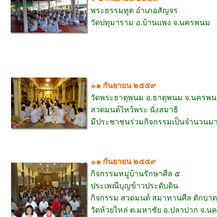
พระธรรมทูต อำเภอสัญจร
วัดปทุมาราม อ.บ้านแพง จ.นครพนม
๑ กันยายน ๒๕๕๙
วัดพระธาตุพนม อ.ธาตุพนม จ.นครพ
สวดมนต์ไหว้พระ นั่งสมาธิ
มีประชา
ชนร่วมกิจกรรมเป็นจำนวนม
๑ กันยายน ๒๕๕๙
กิจกรรมหมู่บ้านรักษาศีล ๕
ประเพณีบุญข้าวประดับดิน
กิจกรรม สวดมนต์ สมาทานศีล ตักบา
วัดห้วยไหล่ ต.มหาชัย อ.ปลาปาก จ.