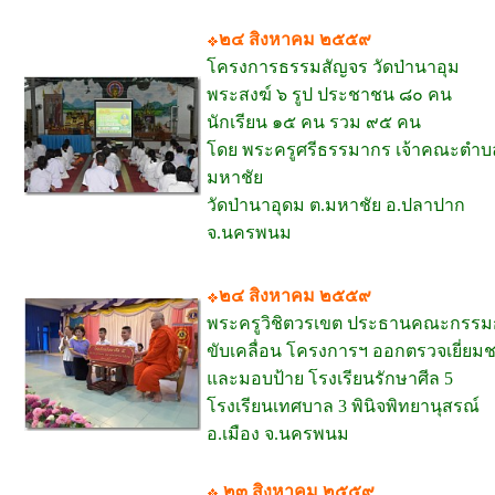
๒๔ สิงหาคม ๒๕๕๙
โครงการธรรมสัญจร วัดป่านาอุม
พระสงฆ์ ๖ รูป ประชาชน ๘๐ คน
นักเรียน ๑๕ คน รวม ๙๕ คน
โดย พระครูศรีธรรมากร เจ้าคณะตำบ
มหาชัย
วัดป่านาอุดม ต.มหาชัย อ.ปลาปาก
จ.นครพนม
๒๔ สิงหาคม ๒๕๕๙
พระครูวิชิตวรเขต ประธานคณะกรรม
ขับเคลื่อน โครงการฯ ออกตรวจเยี่ยม
และมอบป้าย โรงเรียนรักษาศีล 5
โรงเรียนเทศบาล 3 พินิจพิทยานุสรณ์
อ.เมือง จ.นครพนม
๒๓ สิงหาคม ๒๕๕๙