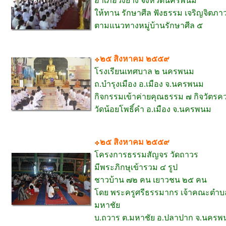
อำเภอวังยาง จังหวัดนครพนม
ให้ทาน รักษาศีล ฟังธรรม เจริญจิตภา
ตามแนวทางหมู่บ้านรักษาศีล ๕
๒๕ สิงหาคม ๒๕๕๙
โรงเรียนเทศบาล ๒ นครพนม
ถ.บำรุงเมือง อ.เมือง จ.นครพนม
กิจกรรมเข้าค่ายคุณธรรม ๗ กิจวัตรค
วัดน้อยโพธิ์คำ อ.เมือง จ.นครพนม
๒๕ สิงหาคม ๒๕๕๙
โครงการธรรมสัญจร วัดถาวร
มีพระภิกษุเข้ารวม ๔ รูป
ชาวบ้าน ๗๒ คน เยาวชน ๒๕ คน
โดย พระครูศรีธรรมากร เจ้าคณะตำบ
มหาชัย
บ.ถวาร ต.มหาชัย อ.ปลาปาก จ.นครพ