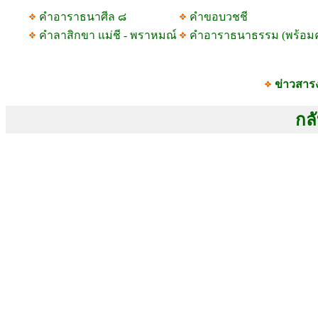
คำอาราธนาศีล ๘
คำขอบวชชี
คำลาสิกขา แม่ชี - พราหมณ์
คำอาราธนาธรรม (พร้อม
ข่าวสาร
กลั