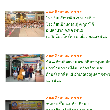
๑๙ สิงหาคม ๒๕๕๙
โรงเรียนรักษาศีล ๕ ระยะที่ ๓
โรงเรียนบ้านดอนดู่ ต.กุตาไก้
อ.ปลาปาก จ.นครพนม
ณ วัดน้อยโพธิ์คำ อ.เมือง จ.นครพนม
๑๙ สิงหาคม ๒๕๕๙
ข้อ ๓ ด้านกิจกรรมตามวิถีชาวพุทธ ข้
ชาวบ้านถวายที่ดินแก่วัดศรีธนนชัย
ตำบลโคกหินแฮ่ อำเภอเรณูนคร จังหว
นครพนม
๑๘ สิงหาคม ๒๕๕๙
วันพระ ขึ้น ๑๕ ค่ำ เดือน ๙