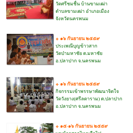
วัดศรีชมชื่น บ้านขามเฒ่า
ตำบลขามเฒ่า อำเภอเมือง
จังหวัดนครพนม
๑๖ กันยายน ๒๕๕๙
ประเพณีบุญข้าวสาก
วัดป่ามหาชัย ต.มหาชัย
อ.ปลาปาก จ.นครพนม
๑๖ กันยายน ๒๕๕๙
กิจกรรมเข้าพรรษาพัฒนาจิตใจ
วัดวังยาง(ศรีลดาราม) ต.ปลาปาก
อ.ปลาปาก จ.นครพนม
๑๕-๑๖ กันยายน ๒๕๕๙