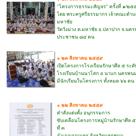
"โครงการธรรมะสัญจร" ครั้งที่ ๑/๒
โดย พระครูศรีธรรมากร เจ้าคณะตำบ
มหาชัย
วัดวังม่วง ต.มหาชัย อ.ปลาปาก จ.นค
ประชาชน ๘๔ คน
๒๓ สิงหาคม ๒๕๕๙
เปิดโครงการโรงเรียนรักษาศีล ๕ ระดั
โรงเรียนบ้านนาโสก อ นาแก นครพน
มีนักเรียนในโครงการ ทั้งหมด ๖๖ คน
๒๒ สิงหาคม ๒๕๕๙
คำสั่งแต่งตั้ง อนุกรรมการ
ขับเคลื่อนโครงการหมู่บ้านรักษาศีล 
ที่ ๓
อำเภอเรณูนคร จังหวัดนครพนม