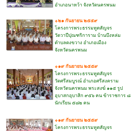
อำเภอนาหว้า จังหวัดนครพนม
๒๑ กันยายน ๒๕๕๙
โครงการพระธรรมทูตสัญจร
วัดวาปีปุณฑริการาม บ้านบึงหล่ม
ตำบลดงขวาง อำเภอเมือง
จังหวัดนครพนม
๑๙ กันยายน ๒๕๕๙
โครงการพระธรรมทูตสัญจร
วัดศรีสมบูรณ์ อำเภอศรีสงคราม
จังหวัดนครพนม พระสงฆ์ ๑๑๕ รูป
อุบาสกอุบาสิก ๙๕๖ คน ข้าราชการ 
นักเรียน ๕๘๒ คน
๑๙ กันยายน ๒๕๕๙
โครงการพระธรรมทูตสัญจร