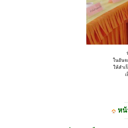
ในอันจะ
ให้สำเ
เ
หน้