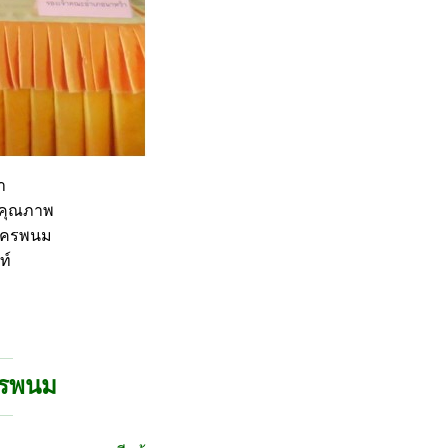
า
ิงคุณภาพ
ดนครพนม
ท์
นครพนม