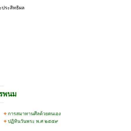
ละประสิทธิผล
นครพนม
การสมาทานศีลด้วยตนเอง
ปฏิทินวันพระ พ.ศ ๒๕๕๙