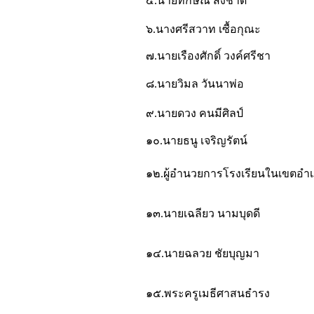
๕.นายทักษิณ สังชาดี
๖.นางศรีสวาท เซื้อกุณะ
๗.นายเรืองศักดิ์ วงค์ศรีชา
๘.นายวิมล วันนาพ่อ
๙.นายดวง คนมีศิลป์
๑๐.นายธนู เจริญรัตน์
๑๒.ผู้อำนวยการโรงเรียนในเขตอำเ
๑๓.นายเฉลียว นามบุดดี
๑๔.นายฉลวย ชัยบุญมา
๑๕.พระครูเมธีศาสนธำรง