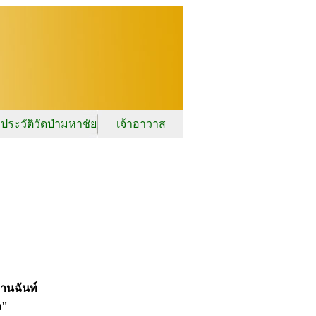
ประวัติวัดป่ามหาชัย
เจ้าอาวาส
านฉันท์
๓"