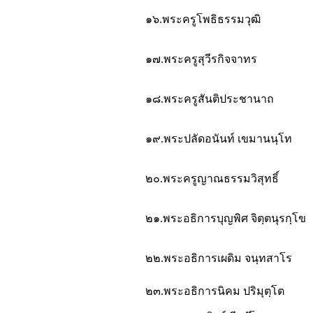
๑๖.พระครูโพธิธรรมวุฒิ
๑๗.พระครูสุวีรกิจจาทร
๑๘.พระครูสันติประชานาถ
๑๙.พระปลัดอนันท์ เขมานนฺโท
๒๐.พระครูญาณธรรมวิสุทธิ์
๒๑.พระอธิการบุญพิศ จิตฺตนุรกฺโข
๒๒.พระอธิการเผดิม จนฺทสาโร
๒๓.พระอธิการนิคม ปริมุตฺโต