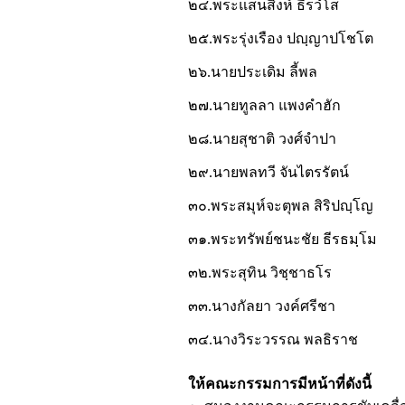
๒๔.พระแสนสิงห์ ธีรวํโส
๒๕.พระรุ่งเรือง ปญฺญาปโชโต
๒๖.นายประเดิม ลี้พล
๒๗.นายทูลลา แพงคำฮัก
๒๘.นายสุชาติ วงศ์จำปา
๒๙.นายพลทวี จันไตรรัตน์
๓๐.พระสมุห์จะตุพล สิริปญฺโญ
๓๑.พระทรัพย์ชนะชัย ธีรธมฺโม
๓๒.พระสุทิน วิชฺชาธโร
๓๓.นางกัลยา วงค์ศรีชา
๓๔.นางวิระวรรณ พลธิราช
ให้คณะกรรมการมีหน้าที่ดังนี้