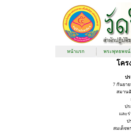
หน้าแรก
พระพุทธพจน์
โครง
ปร
7 กันยา
สมานฉ
ปร
และร
ป
สมเด็จพ