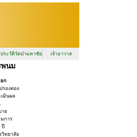
ประวัติวัดป่ามหาชัย
เจ้าอาวาส
ครพนม
ออก
มปรองดอง
เมินผล
.
บาย
รมการ
ปี
วิทยาลัย