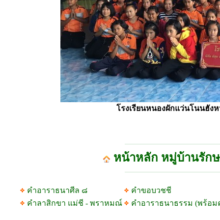
โรงเรียนหนองผักแว่นโนนฮังหน
หน้าหลัก หมู่บ้านรัก
คำอาราธนาศีล ๘
คำขอบวชชี
คำลาสิกขา แม่ชี - พราหมณ์
คำอาราธนาธรรม (พร้อม